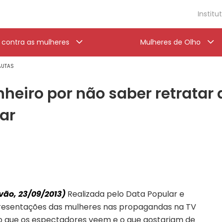
Institu
a contra as mulheres
Mulheres de Olho
PAUTAS
heiro por não saber retratar 
lar
vão, 23/09/2013)
Realizada pelo Data Popular e
Representações das mulheres nas propagandas na TV
e o que os espectadores veem e o que gostariam de