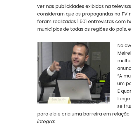
ver nas publicidades exibidas na televis
consideram que as propagandas na TV não
foram realizadas 1.501 entrevistas com 
municípios de todas as regiões do país, e
Na av
Meire
mulhe
anunc
“A mu
um po
E qua
longe
se fr
para ela e cria uma barreira em relação 
íntegra: