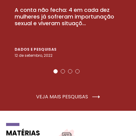
A conta não fecha: 4 em cada dez
P
la
mulheres já sofreram importunação
a
sexual e viveram situaçõ...
m
DADOS E PESQUISAS
D
12 de setembro, 2022
25
VEJA MAIS PESQUISAS
MATÉRIAS