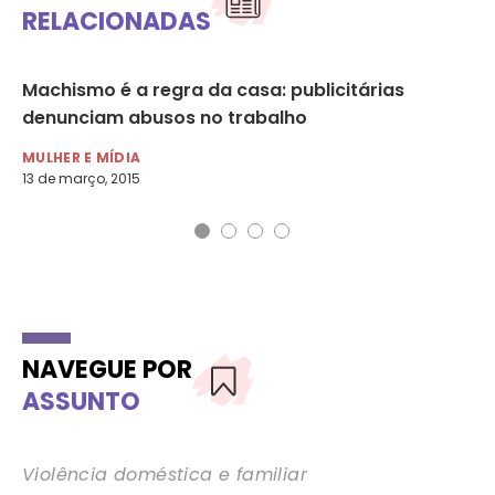
RELACIONADAS
po
Machismo é a regra da casa: publicitárias
Pr
denunciam abusos no trabalho
gê
MULHER E MÍDIA
MU
13 de março, 2015
23 
NAVEGUE POR
ASSUNTO
Violência doméstica e familiar