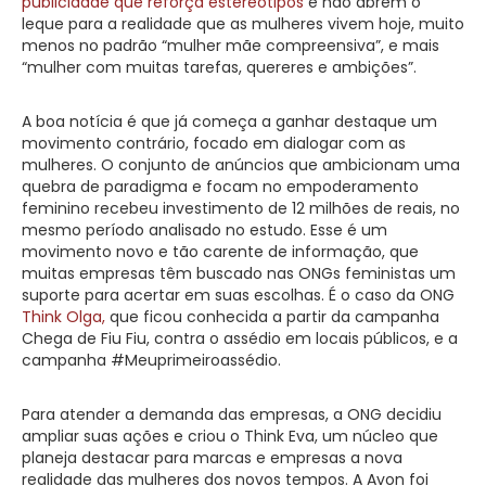
publicidade que reforça estereótipos
e não abrem o
leque para a realidade que as mulheres vivem hoje, muito
menos no padrão “mulher mãe compreensiva”, e mais
“mulher com muitas tarefas, quereres e ambições”.
A boa notícia é que já começa a ganhar destaque um
movimento contrário, focado em dialogar com as
mulheres. O conjunto de anúncios que ambicionam uma
quebra de paradigma e focam no empoderamento
feminino recebeu investimento de 12 milhões de reais, no
mesmo período analisado no estudo. Esse é um
movimento novo e tão carente de informação, que
muitas empresas têm buscado nas ONGs feministas um
suporte para acertar em suas escolhas. É o caso da ONG
Think Olga,
que ficou conhecida a partir da campanha
Chega de Fiu Fiu, contra o assédio em locais públicos, e a
campanha #Meuprimeiroassédio.
Para atender a demanda das empresas, a ONG decidiu
ampliar suas ações e criou o Think Eva, um núcleo que
planeja destacar para marcas e empresas a nova
realidade das mulheres dos novos tempos. A Avon foi