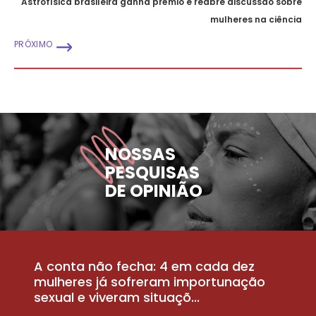
Astrofísica brasileira ganha prêmio e reabre discussão sobre
mulheres na ciência
PRÓXIMO
NOSSAS
PESQUISAS
DE OPINIÃO
A conta não fecha: 4 em cada dez
P
la
mulheres já sofreram importunação
a
sexual e viveram situaçõ...
m