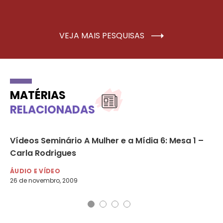
VEJA MAIS PESQUISAS
MATÉRIAS
RELACIONADAS
ade
Vídeos Seminário A Mulher e a Mídia 6: Mesa 1 –
Di
Carla Rodrigues
de
ÁUDIO E VÍDEO
ÁU
26 de novembro, 2009
17 