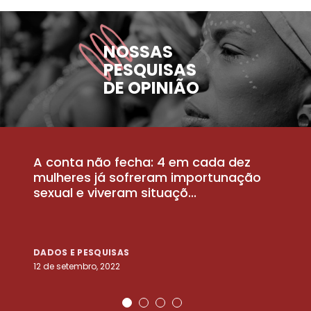
NOSSAS
PESQUISAS
DE OPINIÃO
A conta não fecha: 4 em cada dez
P
la
mulheres já sofreram importunação
a
sexual e viveram situaçõ...
m
DADOS E PESQUISAS
D
12 de setembro, 2022
25