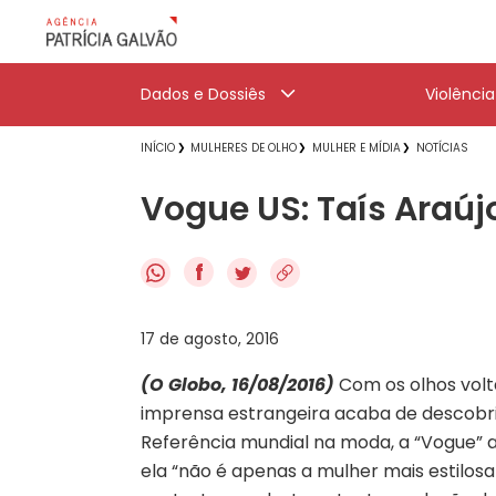
Dados e Dossiês
Violênci
INÍCIO
MULHERES DE OLHO
MULHER E MÍDIA
NOTÍCIAS
Vogue US: Taís Araú
f
17 de agosto, 2016
(O Globo, 16/08/2016)
Com os olhos volta
imprensa estrangeira acaba de descobrir
Referência mundial na moda, a “Vogue” am
ela “não é apenas a mulher mais estilos