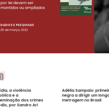
UISAS
por lei devem ser
mort
mantidos ou ampliados
uma 
tenta
DADOS E PESQUISAS
DADO
25 de março, 2022
23 de
dia, a violência
Adélia Sampaio: primei
bólica e a
negra a dirigir um long
seminação dos crimes
metragem no Brasil
dio, por Sandro Ari