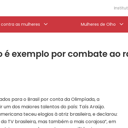
Institu
a contra as mulheres
Mulheres de Olho
jo é exemplo por combate ao 
dos para o Brasil por conta da Olimpíada, a
 um dos maiores talentos do país: Taís Araújo.
ericana teceu elogios à atriz brasileira, e declarou:
a da TV brasileira, mas também a mais corajosa”, em