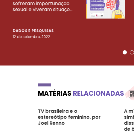
VEJA MAIS PESQ
sofreram importunação
sexual e viveram situaçõ...
DADOS E PESQUISAS
12 de setembro, 2022
MATÉRIAS
RELACIONADAS
TV brasileira e o
A mí
estereótipo feminino, por
sim
Joel Renno
dis
de ó