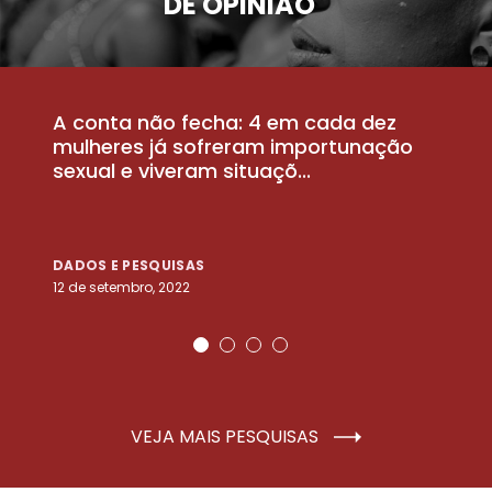
DE OPINIÃO
A conta não fecha: 4 em cada dez
P
la
mulheres já sofreram importunação
a
sexual e viveram situaçõ...
m
DADOS E PESQUISAS
D
12 de setembro, 2022
25
VEJA MAIS PESQUISAS