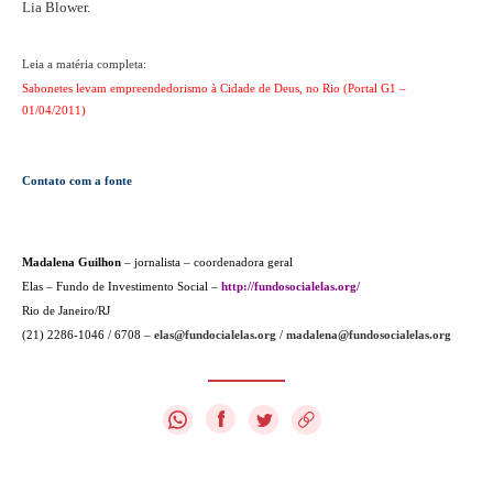
Lia Blower.
Leia a matéria completa:
Sabonetes levam empreendedorismo à Cidade de Deus, no Rio (Portal G1 –
01/04/2011)
Contato com a fonte
Madalena Guilhon
– jornalista – coordenadora geral
Elas – Fundo de Investimento Social –
http://fundosocialelas.org/
Rio de Janeiro/RJ
(21) 2286-1046 / 6708 –
elas@fundocialelas.org
/
madalena@fundosocialelas.org
f