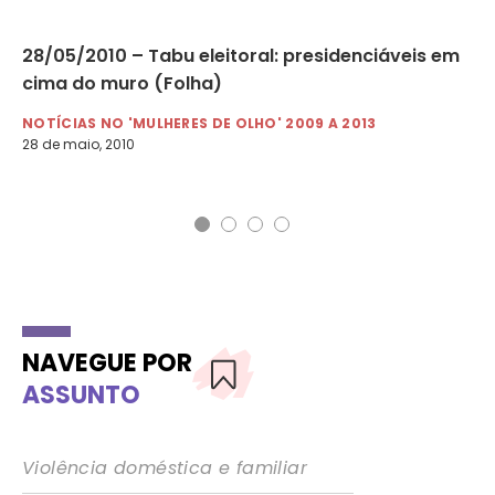
28/05/2010 – Tabu eleitoral: presidenciáveis em
10
cima do muro (Folha)
Fo
vi
NOTÍCIAS NO 'MULHERES DE OLHO' 2009 A 2013
28 de maio, 2010
NO
10 
NAVEGUE POR
ASSUNTO
Violência doméstica e familiar