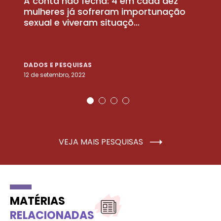
A conta não fecha: 4 em cada dez
P
la
mulheres já sofreram importunação
a
sexual e viveram situaçõ...
m
DADOS E PESQUISAS
D
12 de setembro, 2022
25
VEJA MAIS PESQUISAS
MATÉRIAS
RELACIONADAS