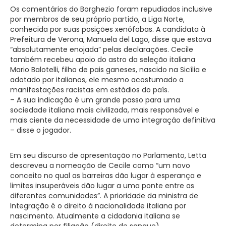
Os comentários do Borghezio foram repudiados inclusive
por membros de seu próprio partido, a Liga Norte,
conhecida por suas posições xenófobas. A candidata à
Prefeitura de Verona, Manuela del Lago, disse que estava
“absolutamente enojada” pelas declarações. Cecile
também recebeu apoio do astro da seleção italiana
Mario Balotelli, filho de pais ganeses, nascido na Sicília e
adotado por italianos, ele mesmo acostumado a
manifestações racistas em estádios do país.
– A sua indicação é um grande passo para uma
sociedade italiana mais civilizada, mais responsável e
mais ciente da necessidade de uma integração definitiva
– disse o jogador.
Em seu discurso de apresentação no Parlamento, Letta
descreveu a nomeação de Cecile como “um novo
conceito no qual as barreiras dão lugar à esperança e
limites insuperáveis dão lugar a uma ponte entre as
diferentes comunidades”. A prioridade da ministra de
Integração é o direito à nacionalidade italiana por
nascimento. Atualmente a cidadania italiana se
determina por filiação (direito de sangue).