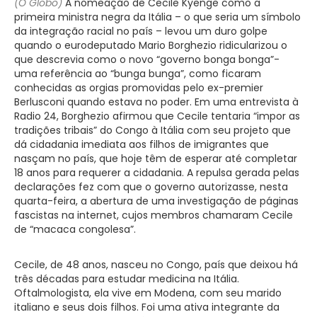
(O Globo)
A nomeação de Cecile Kyenge como a
primeira ministra negra da Itália – o que seria um símbolo
da integração racial no país – levou um duro golpe
quando o eurodeputado Mario Borghezio ridicularizou o
que descrevia como o novo “governo bonga bonga”-
uma referência ao “bunga bunga”, como ficaram
conhecidas as orgias promovidas pelo ex-premier
Berlusconi quando estava no poder. Em uma entrevista à
Radio 24, Borghezio afirmou que Cecile tentaria “impor as
tradições tribais” do Congo à Itália com seu projeto que
dá cidadania imediata aos filhos de imigrantes que
nasçam no país, que hoje têm de esperar até completar
18 anos para requerer a cidadania. A repulsa gerada pelas
declarações fez com que o governo autorizasse, nesta
quarta-feira, a abertura de uma investigação de páginas
fascistas na internet, cujos membros chamaram Cecile
de “macaca congolesa”.
Cecile, de 48 anos, nasceu no Congo, país que deixou há
três décadas para estudar medicina na Itália.
Oftalmologista, ela vive em Modena, com seu marido
italiano e seus dois filhos. Foi uma ativa integrante da