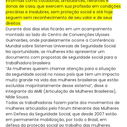
informais como catadoras, ambulantes, feirantes e
donas de casa, que exercem sua profissão em condições
precárias e insalubres, sem proteção social e até hoje
seguem sem reconhecimento de seu valor e de seus
direitos.
Durante dois dias elas ficarão em um acampamento
montado ao lado do Centro de Convenções Ulysses
Guimarães, onde paralelamente ocorre a Conferência
Mundial sobre Sistemas Universais de Seguridade Social.
Na oportunidade, as mulheres irão apresentar um
documento com propostas de seguridade social para a
trabalhadora brasileira.
“As mulheres querem chamar atenção para a situação
da seguridade social no nosso país que tem um impacto
muito grande na vida das mulheres brasileiras que estão
excluídas majoritariamente desse sistema”, disse a
integrante da AMB (Articulação de Mulheres Brasileiras),
Nilde Sousa.
Todas as trabalhadoras fazem parte dos movimentos de
mulheres articulados pelo Fórum Itinerante das Mulheres
em Defesa da Seguridade Social, que desde 2007 estão
em permanente mobilização, por todo o Brasil, em
defesa da proteção social ao trabalho das mulheres.