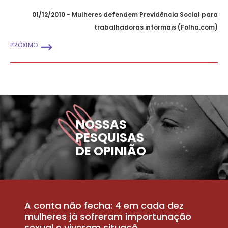
01/12/2010 - Mulheres defendem Previdência Social para
trabalhadoras informais (Folha.com)
PRÓXIMO
NOSSAS
PESQUISAS
DE OPINIÃO
A conta não fecha: 4 em cada dez
P
la
mulheres já sofreram importunação
a
sexual e viveram situaçõ...
m