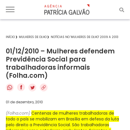
INÍCIO
MULHERES DE OLHO
NOTÍCIAS NO 'MULHERES DE OLHO' 2009 A 2013
01/12/2010 – Mulheres defendem
Previdência Social para
trabalhadoras informais
(Folha.com)
f
01 de dezembro, 2010
(Folha.com)
Centenas de mulheres trabalhadoras de
todo o país se mobilizam em Brasília em defesa da luta
pelo direito a Previdência Social. São trabalhadoras