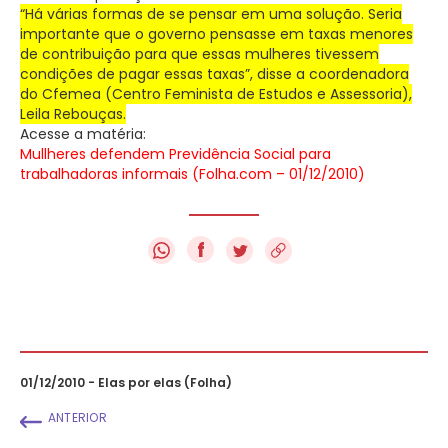
“Há várias formas de se pensar em uma solução. Seria
importante que o governo pensasse em taxas menores
de contribuição para que essas mulheres tivessem
condições de pagar essas taxas”, disse a coordenadora
do Cfemea (Centro Feminista de Estudos e Assessoria),
Leila Rebouças.
Acesse a matéria:
Mullheres defendem Previdência Social para
trabalhadoras informais (Folha.com – 01/12/2010)
f
01/12/2010 - Elas por elas (Folha)
ANTERIOR