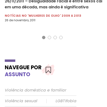
26/11/2011 – Desigualdade racial e entre sexos cai
09
em uma década, mas ainda é significativa
cr
NOTÍCIAS NO 'MULHERES DE OLHO' 2009 A 2013
NO
26 de novembro, 2011
9 d
NAVEGUE POR
ASSUNTO
Violência doméstica e familiar
|
Violência sexual
LGBTIfobia