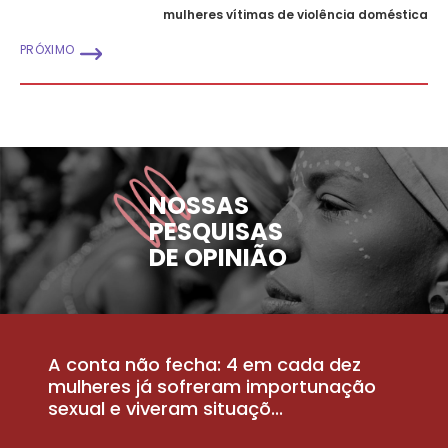
mulheres vítimas de violência doméstica
PRÓXIMO
NOSSAS
PESQUISAS
DE OPINIÃO
A conta não fecha: 4 em cada dez
P
la
mulheres já sofreram importunação
a
sexual e viveram situaçõ...
m