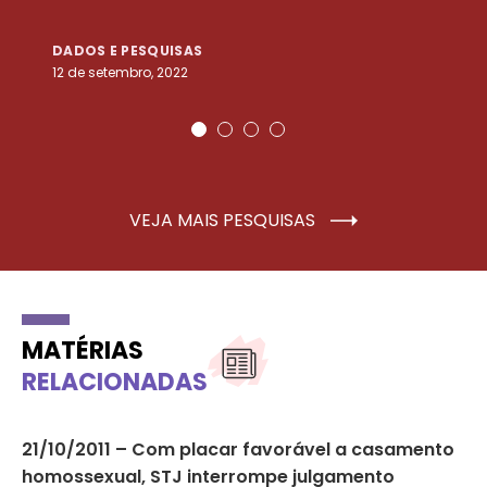
DADOS E PESQUISAS
D
12 de setembro, 2022
25
VEJA MAIS PESQUISAS
MATÉRIAS
RELACIONADAS
r
21/10/2011 – Com placar favorável a casamento
21
homossexual, STJ interrompe julgamento
so