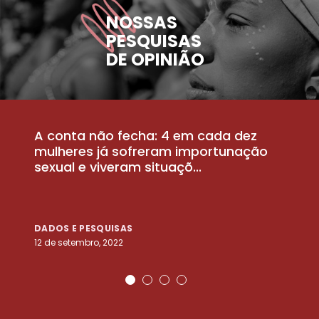
NOSSAS
PESQUISAS
DE OPINIÃO
A conta não fecha: 4 em cada dez
P
la
mulheres já sofreram importunação
a
sexual e viveram situaçõ...
m
DADOS E PESQUISAS
D
12 de setembro, 2022
25