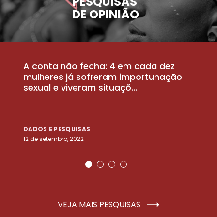
PESQUISAS
DE OPINIÃO
A conta não fecha: 4 em cada dez
P
la
mulheres já sofreram importunação
a
sexual e viveram situaçõ...
m
DADOS E PESQUISAS
D
12 de setembro, 2022
25
VEJA MAIS PESQUISAS