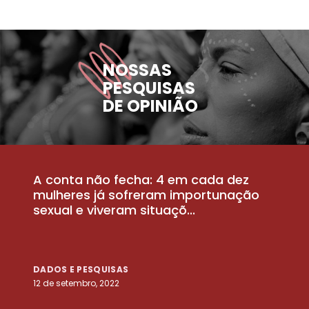
NOSSAS
PESQUISAS
DE OPINIÃO
A conta não fecha: 4 em cada dez
P
la
mulheres já sofreram importunação
a
sexual e viveram situaçõ...
m
DADOS E PESQUISAS
D
12 de setembro, 2022
25