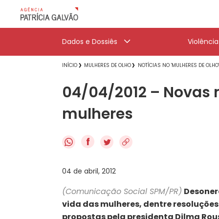
Dados e Dossiês
Violênci
INÍCIO
MULHERES DE OLHO
NOTÍCIAS NO 'MULHERES DE OLHO
04/04/2012 – Novas 
mulheres
f
04 de abril, 2012
(Comunicação Social SPM/PR)
Desoner
vida das mulheres, dentre resoluçõ
propostas pela presidenta Dilma Rous