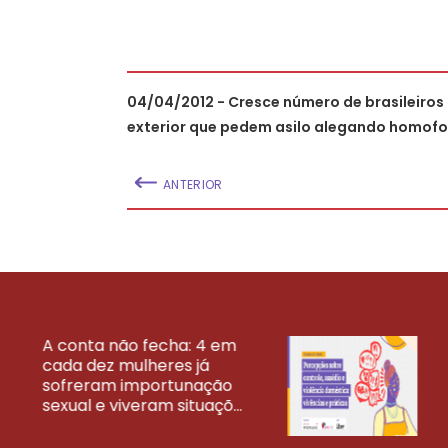
04/04/2012 - Cresce número de brasileiros
exterior que pedem asilo alegando homofo
ANTERIOR
A conta não fecha: 4 em
cada dez mulheres já
VEJA MAIS PESQ
sofreram importunação
sexual e viveram situaçõ...