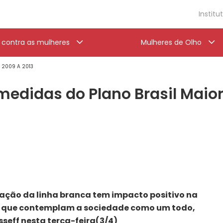
Institu
a contra as mulheres
Mulheres de Olho
' 2009 A 2013
medidas do Plano Brasil Maio
ação da linha branca tem impacto positivo na
es que contemplam a sociedade como um todo,
seff nesta terça-feira(3/4)