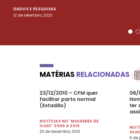
DADOS E PESQUISAS
12 de setembro, 2022
MATÉRIAS
RELACIONADAS
23/12/2010 – CFM quer
06/
facilitar parto normal
Hom
(Estadão)
ter 
ass
NOTÍCIAS NO 'MULHERES DE
OLHO' 2009 A 2013
NOTÍ
23 de dezembro, 2010
OLHO
6 de j