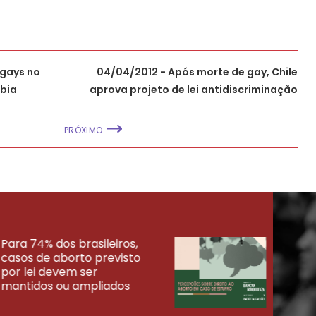
 gays no
04/04/2012 - Após morte de gay, Chile
bia
aprova projeto de lei antidiscriminação
PRÓXIMO
Para 74% dos brasileiros,
30% 
casos de aborto previsto
fora
UISAS
por lei devem ser
mort
mantidos ou ampliados
uma 
tenta