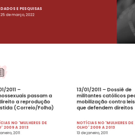
DADOS E PESQUISAS
DADO
25 de março, 2022
23 de
01/2011 –
13/01/2011 – Dossiê de
ossexuais passam a
militantes católicos pe
direito a reprodução
mobilização contra leis
istida (Correio/Folha)
que defendem direitos
humanos (Folha)
CIAS NO 'MULHERES DE
NOTÍCIAS NO 'MULHERES DE
' 2009 A 2013
OLHO' 2009 A 2013
aneiro, 2011
13 de janeiro, 2011