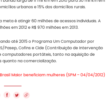
em banda larga de 11 mil km em 2010 para 30 mil km em
omicílios urbanos e 15% dos domicílios rurais.
 meta é atingir 60 milhões de acessos individuais. A
ilhões em 2012 e R$ 970 milhões em 2013.
ditando até 2015 o Programa Um Computador por
IS/Pasep, Cofins e Cide (Contribuição de Intervenção
 computadores portáteis, tanto na aquisição de
s quanto na comercialização.
Brasil Maior beneficiam mulheres (SPM – 04/04/2012)
f