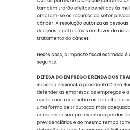
Outras partes do plano que contemplam 
também trarão efeitos benéficos às mulh
ampliam-se os recursos do setor privad
câncer. A resolução autoriza as pessoas 
doações e patrocínios em favor de asso
tratamento do câncer.
Neste caso, o impacto fiscal estimado é
seguinte.
DEFESA DO EMPREGO E RENDA DOS TR
indústria nacional, a presidenta Dilma R
defender as empresas, os empregos e a r
ajustes não recai sobre os trabalhadores.
uma forma de tributação mais adequada a
compensar sempre eventuais perdas de 
previdenciárias e ao mesmo tempo tomar
distorção de transformar em déficit uma