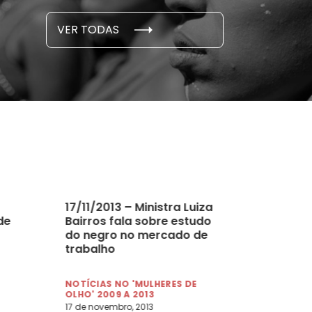
S E PESQUISAS
DADOS E P
VER TODAS
 novembro, 2021
15 de outubro
17/11/2013 – Ministra Luiza
de
Bairros fala sobre estudo
do negro no mercado de
trabalho
NOTÍCIAS NO 'MULHERES DE
OLHO' 2009 A 2013
17 de novembro, 2013