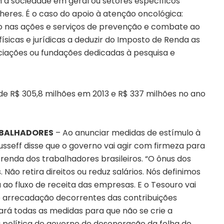
a sociedade em geral ou setores específicos
eres. É o caso do apoio à atenção oncológica:
o nas ações e serviços de prevenção e combate ao
físicas e jurídicas a deduzir do Imposto de Renda as
ciações ou fundações dedicadas à pesquisa e
 de R$ 305,8 milhões em 2013 e R$ 337 milhões no ano
ABALHADORES
– Ao anunciar medidas de estímulo à
ousseff disse que o governo vai agir com firmeza para
enda dos trabalhadores brasileiros. “O ônus dos
 Não retira direitos ou reduz salários. Nós definimos
o fluxo de receita das empresas. E o Tesouro vai
arrecadação decorrentes das contribuições
á todas as medidas para que não se crie a
 política de governo de desoneração da folha de