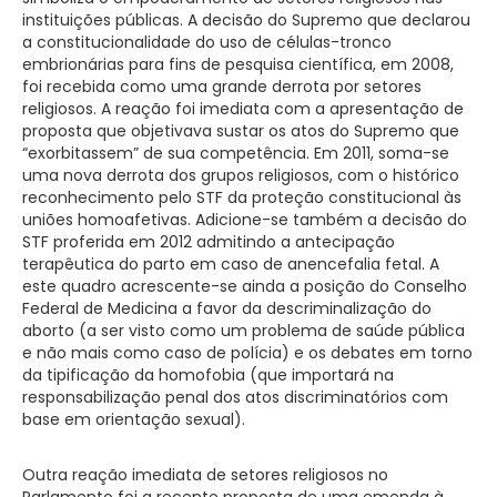
instituições públicas. A decisão do Supremo que declarou
a constitucionalidade do uso de células-tronco
embrionárias para fins de pesquisa científica, em 2008,
foi recebida como uma grande derrota por setores
religiosos. A reação foi imediata com a apresentação de
proposta que objetivava sustar os atos do Supremo que
“exorbitassem” de sua competência. Em 2011, soma-se
uma nova derrota dos grupos religiosos, com o histórico
reconhecimento pelo STF da proteção constitucional às
uniões homoafetivas. Adicione-se também a decisão do
STF proferida em 2012 admitindo a antecipação
terapêutica do parto em caso de anencefalia fetal. A
este quadro acrescente-se ainda a posição do Conselho
Federal de Medicina a favor da descriminalização do
aborto (a ser visto como um problema de saúde pública
e não mais como caso de polícia) e os debates em torno
da tipificação da homofobia (que importará na
responsabilização penal dos atos discriminatórios com
base em orientação sexual).
Outra reação imediata de setores religiosos no
Parlamento foi a recente proposta de uma emenda à