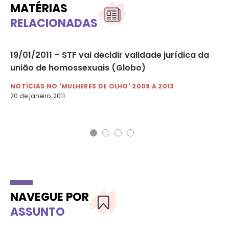
MATÉRIAS
RELACIONADAS
19/01/2011 – STF vai decidir validade jurídica da
20
união de homossexuais (Globo)
ho
as
NOTÍCIAS NO 'MULHERES DE OLHO' 2009 A 2013
NO
20 de janeiro, 2011
20 
NAVEGUE POR
ASSUNTO