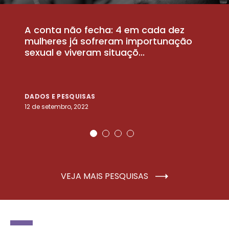
A conta não fecha: 4 em cada dez
P
la
mulheres já sofreram importunação
a
sexual e viveram situaçõ...
m
DADOS E PESQUISAS
D
12 de setembro, 2022
25
VEJA MAIS PESQUISAS