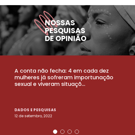
NOSSAS
PESQUISAS
DE OPINIÃO
A conta não fecha: 4 em cada dez
P
la
mulheres já sofreram importunação
a
sexual e viveram situaçõ...
m
DADOS E PESQUISAS
D
12 de setembro, 2022
25