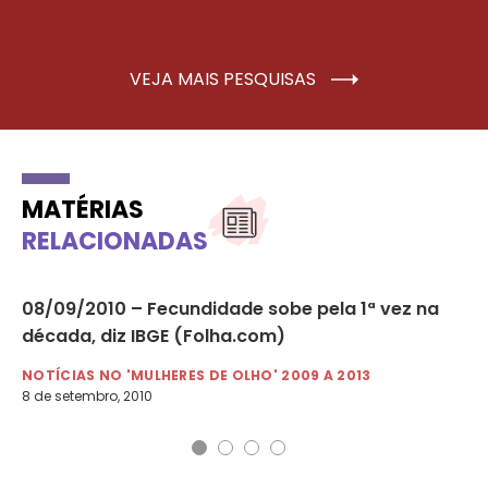
VEJA MAIS PESQUISAS
MATÉRIAS
RELACIONADAS
 da
08/09/2010 – Fecundidade sobe pela 1ª vez na
01
década, diz IBGE (Folha.com)
do
NOTÍCIAS NO 'MULHERES DE OLHO' 2009 A 2013
NO
8 de setembro, 2010
1 d