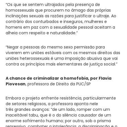
“Os que se sentem ultrajados pela presença de
homossexuais que procurem no âmago das próprias
inclinações sexuais as razões para justificar o ultraje. Ao
contrário dos conturbados e inseguros, mulheres e
homens em paz com a sexualidade pessoal aceitam a
alheia com respeito e naturalidade.”
“Negar a pessoas do mesmo sexo permissão para
viverem em uniões estáveis com os mesmos direitos das
uniões heterossexuais é uma imposição abusiva que vai
contra os princípios mais elementares de justiça social.”
A chance de criminalizar a homofobia, por Flavia
Piovesan
, professora de Direito da PUC/SP
Embora o projeto enfrente resistência, particularmente
de setores religiosos, a professora aponta nele
três grandes avanços: “de um lado, romper com um
inaceitável tabu, que é o do silêncio causador de um
enorme sofrimento humano; por outro, sob o prisma
repressivo, combater a intolerância, a discriminação e o