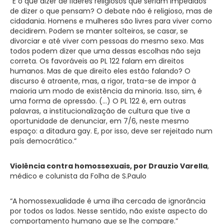
“E o que dizer de líderes religiosos que seriam impedidos
de dizer o que pensam? O debate não é religioso, mas de
cidadania. Homens e mulheres são livres para viver como
decidirem. Podem se manter solteiros, se casar, se
divorciar e até viver com pessoas do mesmo sexo. Mas
todos podem dizer que uma dessas escolhas não seja
correta. Os favoráveis ao PL 122 falam em direitos
humanos. Mas de que direito eles estão falando? O
discurso é atraente, mas, a rigor, trata-se de impor à
maioria um modo de existência da minoria. Isso, sim, é
uma forma de opressão. (…) O PL 122 é, em outras
palavras, a institucionalização de cultura que tive a
oportunidade de denunciar, em 7/6, neste mesmo
espaço: a ditadura gay. E, por isso, deve ser rejeitado num
país democrático.”
Violência contra homossexuais, por Drauzio Varella
,
médico e colunista da Folha de S.Paulo
“A homossexualidade é uma ilha cercada de ignorância
por todos os lados. Nesse sentido, não existe aspecto do
comportamento humano que se lhe compare.”