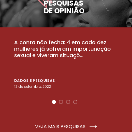
PESQUISAS
DE OPINIÃO
A conta não fecha: 4 em cada dez
P
la
mulheres já sofreram importunação
a
sexual e viveram situaçõ...
m
DADOS E PESQUISAS
D
12 de setembro, 2022
25
VEJA MAIS PESQUISAS