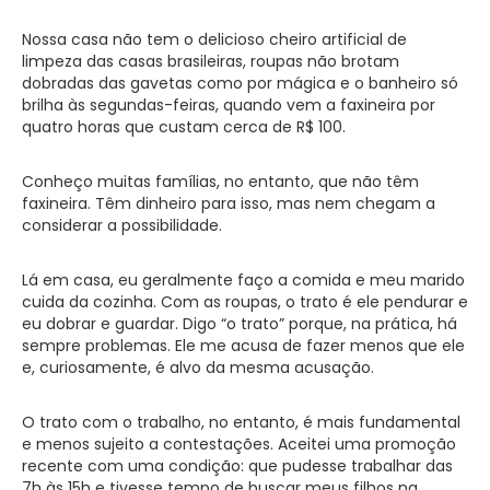
Nossa casa não tem o delicioso cheiro artificial de
limpeza das casas brasileiras, roupas não brotam
dobradas das gavetas como por mágica e o banheiro só
brilha às segundas-feiras, quando vem a faxineira por
quatro horas que custam cerca de R$ 100.
Conheço muitas famílias, no entanto, que não têm
faxineira. Têm dinheiro para isso, mas nem chegam a
considerar a possibilidade.
Lá em casa, eu geralmente faço a comida e meu marido
cuida da cozinha. Com as roupas, o trato é ele pendurar e
eu dobrar e guardar. Digo “o trato” porque, na prática, há
sempre problemas. Ele me acusa de fazer menos que ele
e, curiosamente, é alvo da mesma acusação.
O trato com o trabalho, no entanto, é mais fundamental
e menos sujeito a contestações. Aceitei uma promoção
recente com uma condição: que pudesse trabalhar das
7h às 15h e tivesse tempo de buscar meus filhos na