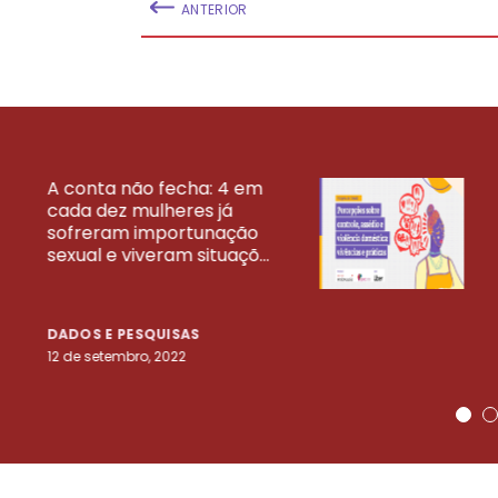
ANTERIOR
A conta não fecha: 4 em
cada dez mulheres já
VEJA MAIS PESQ
sofreram importunação
sexual e viveram situaçõ...
DADOS E PESQUISAS
12 de setembro, 2022