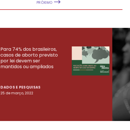
PRÓXIMO
Para 74% dos brasileiros,
30% 
casos de aborto previsto
fora
UISAS
por lei devem ser
mort
mantidos ou ampliados
uma 
tenta
DADOS E PESQUISAS
DADO
25 de março, 2022
23 de