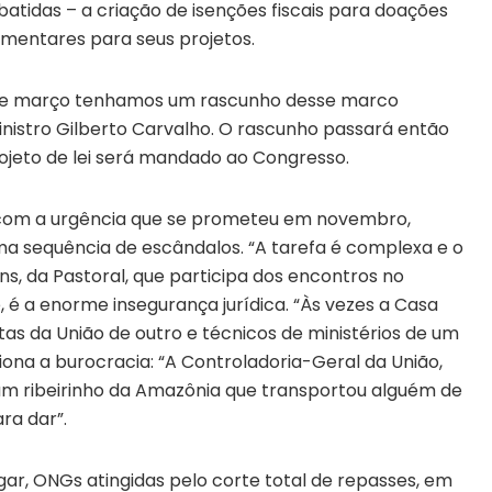
batidas – a criação de isenções fiscais para doações
mentares para seus projetos.
io de março tenhamos um rascunho desse marco
o ministro Gilberto Carvalho. O rascunho passará então
rojeto de lei será mandado ao Congresso.
 com a urgência que se prometeu em novembro,
ma sequência de escândalos. “A tarefa é complexa e o
rns, da Pastoral, que participa dos encontros no
, é a enorme insegurança jurídica. “Às vezes a Casa
ntas da União de outro e técnicos de ministérios de um
ciona a burocracia: “A Controladoria-Geral da União,
e um ribeirinho da Amazônia que transportou alguém de
ra dar”.
r, ONGs atingidas pelo corte total de repasses, em