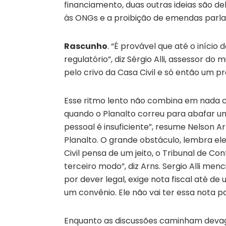
financiamento, duas outras ideias são de
às ONGs e a proibição de emendas parla
Rascunho
. “É provável que até o iníc
regulatório”, diz Sérgio Alli, assessor d
pelo crivo da Casa Civil e só então um p
Esse ritmo lento não combina em nada
quando o Planalto correu para abafar u
pessoal é insuficiente”, resume Nelson A
Planalto. O grande obstáculo, lembra ele
Civil pensa de um jeito, o Tribunal de Co
terceiro modo”, diz Arns. Sergio Alli men
por dever legal, exige nota fiscal até d
um convênio. Ele não vai ter essa nota pa
Enquanto as discussões caminham devaga