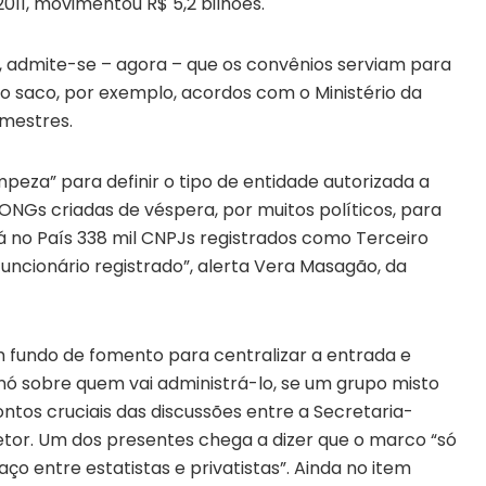
011, movimentou R$ 5,2 bilhões.
, admite-se – agora – que os convênios serviam para
o saco, por exemplo, acordos com o Ministério da
 mestres.
eza” para definir o tipo de entidade autorizada a
s ONGs criadas de véspera, por muitos políticos, para
há no País 338 mil CNPJs registrados como Terceiro
uncionário registrado”, alerta Vera Masagão, da
m fundo de fomento para centralizar a entrada e
 nó sobre quem vai administrá-lo, se um grupo misto
ontos cruciais das discussões entre a Secretaria-
setor. Um dos presentes chega a dizer que o marco “só
ço entre estatistas e privatistas”. Ainda no item