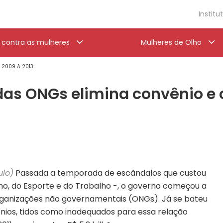
Institu
a contra as mulheres
Mulheres de Olho
' 2009 A 2013
das ONGs elimina convênio e 
ulo)
Passada a temporada de escândalos que custou
smo, do Esporte e do Trabalho -, o governo começou a
 organizações não governamentais (ONGs). Já se bateu
nios, tidos como inadequados para essa relação