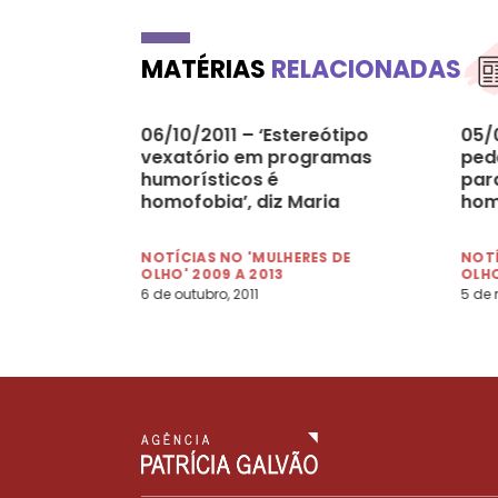
MATÉRIAS
RELACIONADAS
06/10/2011 – ‘Estereótipo
05/
vexatório em programas
ped
humorísticos é
par
homofobia’, diz Maria
hom
Berenice Dias
NOTÍCIAS NO 'MULHERES DE
NOTÍ
OLHO' 2009 A 2013
OLHO
6 de outubro, 2011
5 de 