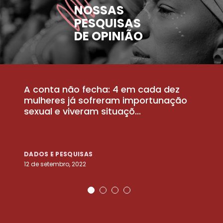
NOSSAS
PESQUISAS
DE OPINIÃO
A conta não fecha: 4 em cada dez
P
la
mulheres já sofreram importunação
a
sexual e viveram situaçõ...
m
DADOS E PESQUISAS
D
12 de setembro, 2022
25