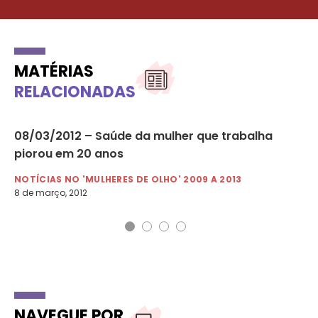
MATÉRIAS
RELACIONADAS
08/03/2012 – Saúde da mulher que trabalha
15
piorou em 20 anos
ve
NOTÍCIAS NO 'MULHERES DE OLHO' 2009 A 2013
NO
8 de março, 2012
15 
NAVEGUE POR