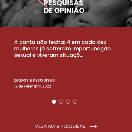
PESQUISAS
DE OPINIÃO
A conta não fecha: 4 em cada dez
P
la
mulheres já sofreram importunação
a
sexual e viveram situaçõ...
m
DADOS E PESQUISAS
D
12 de setembro, 2022
25
VEJA MAIS PESQUISAS