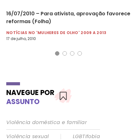
16/07/2010 – Para ativista, aprovação favorece
13
reformas (Folha)
pa
NOTÍCIAS NO 'MULHERES DE OLHO' 2009 A 2013
NO
17 de julho, 2010
13 
NAVEGUE POR
ASSUNTO
Violência doméstica e familiar
|
Violência sexual
LGBTIfobia