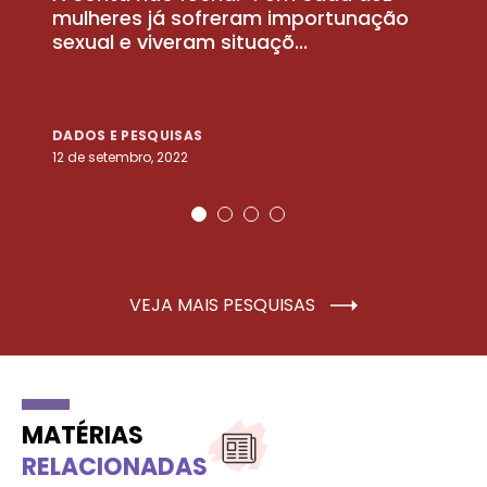
la
mulheres já sofreram importunação
a
sexual e viveram situaçõ...
m
DADOS E PESQUISAS
D
12 de setembro, 2022
25
VEJA MAIS PESQUISAS
MATÉRIAS
RELACIONADAS