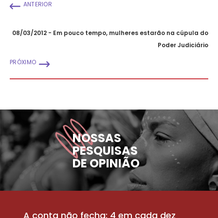
ANTERIOR
08/03/2012 - Em pouco tempo, mulheres estarão na cúpula do
Poder Judiciário
PRÓXIMO
NOSSAS
PESQUISAS
DE OPINIÃO
A conta não fecha: 4 em cada dez
P