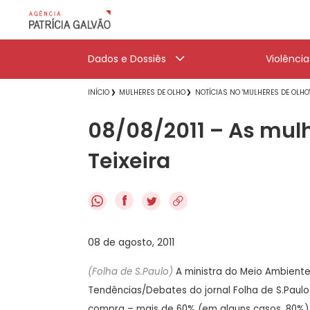
Dados e Dossiês
Violênci
INÍCIO
MULHERES DE OLHO
NOTÍCIAS NO 'MULHERES DE OLHO
08/08/2011 – As mulh
Teixeira
f
08 de agosto, 2011
(Folha de S.Paulo)
A ministra do Meio Ambiente,
Tendências/Debates do jornal Folha de S.Paul
compra – mais de 60% (em alguns casos, 80%) e