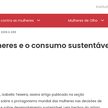
Institu
a contra as mulheres
Mulheres de Olho
' 2009 A 2013
eres e o consumo sustentável,
 Izabella Teixeira, assina artigo publicado na seção
o sobre o protagonismo mundial das mulheres nas decisões de
 sobre desenvolvimento sustentável. Leia trechos do artigo: