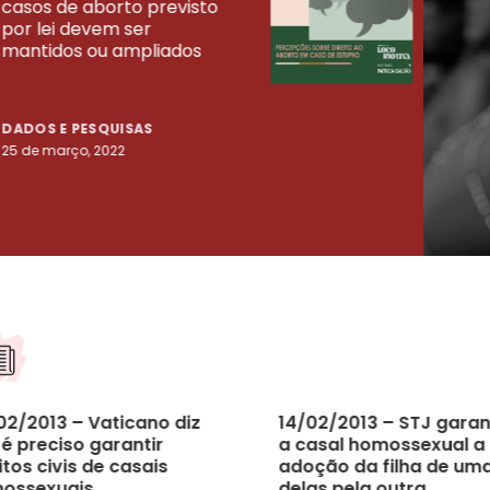
casos de aborto previsto
fora
UISAS
por lei devem ser
mort
mantidos ou ampliados
uma 
tenta
DADOS E PESQUISAS
DADO
25 de março, 2022
23 de
02/2013 – Vaticano diz
14/02/2013 – STJ garan
é preciso garantir
a casal homossexual a
itos civis de casais
adoção da filha de um
ossexuais
delas pela outra