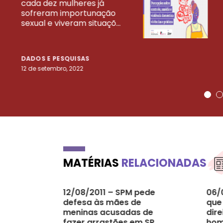
cada dez mulheres já
VEJA MAIS PESQ
sofreram importunação
sexual e viveram situaçõ...
DADOS E PESQUISAS
12 de setembro, 2022
MATÉRIAS
RELACIONADAS
12/08/2011 – SPM pede
06/
defesa às mães de
que 
meninas acusadas de
dire
fazer arrastões em SP
hom