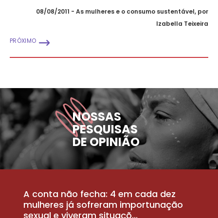
08/08/2011 - As mulheres e o consumo sustentável, por
Izabella Teixeira
PRÓXIMO
NOSSAS
PESQUISAS
DE OPINIÃO
A conta não fecha: 4 em cada dez
P
la
mulheres já sofreram importunação
a
sexual e viveram situaçõ...
m