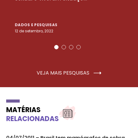
DADOS E PESQUISAS
D
12 de setembro, 2022
25
VEJA MAIS PESQUISAS
MATÉRIAS
RELACIONADAS
04/07/2011 – Brasil tem mamógrafos de sobra,
22