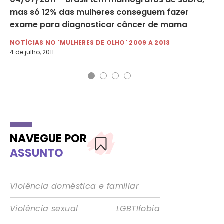
s
mas só 12% das mulheres conseguem fazer
va
exame para diagnosticar câncer de mama
ne
NOTÍCIAS NO 'MULHERES DE OLHO' 2009 A 2013
NO
4 de julho, 2011
22 
NAVEGUE POR
ASSUNTO
Violência doméstica e familiar
|
Violência sexual
LGBTIfobia