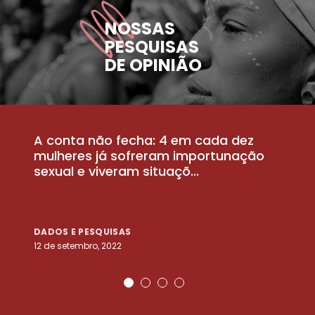
NOSSAS
PESQUISAS
DE OPINIÃO
A conta não fecha: 4 em cada dez
P
la
mulheres já sofreram importunação
a
sexual e viveram situaçõ...
m
DADOS E PESQUISAS
D
12 de setembro, 2022
25