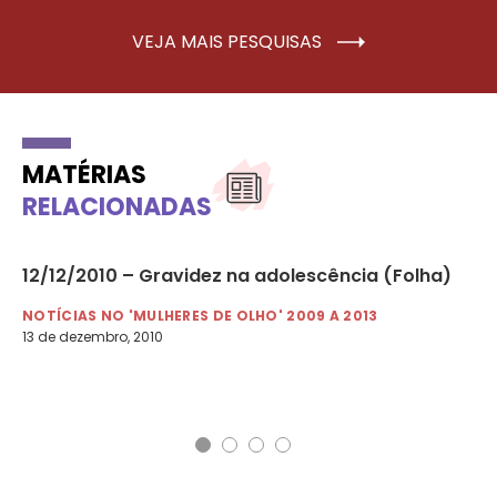
VEJA MAIS PESQUISAS
MATÉRIAS
RELACIONADAS
dos
12/12/2010 – Gravidez na adolescência (Folha)
09
ma
NOTÍCIAS NO 'MULHERES DE OLHO' 2009 A 2013
13 de dezembro, 2010
NO
9 d