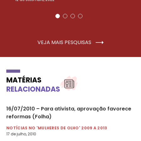
VEJA MAIS PESQUISAS
MATÉRIAS
RELACIONADAS
16/07/2010 – Para ativista, aprovação favorece
09
 e
reformas (Folha)
di
NOTÍCIAS NO 'MULHERES DE OLHO' 2009 A 2013
NO
17 de julho, 2010
9 d