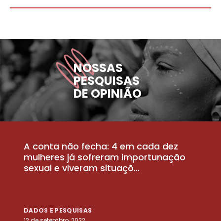
NOSSAS
PESQUISAS
DE OPINIÃO
A conta não fecha: 4 em cada dez
P
la
mulheres já sofreram importunação
a
sexual e viveram situaçõ...
m
DADOS E PESQUISAS
D
12 de setembro, 2022
25