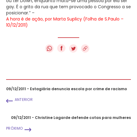
ou ter Down, enquanto mata-se uma pessoa por ela ser
gay. É o grito da rua que tem provocado o Congresso a se
posicionar.” –
A hora é de ação, por Marta Suplicy (Folha de S.Paulo –
10/12/2011)
f
09/12/2011 - Estagiária denuncia escola por crime de racismo
ANTERIOR
09/12/2011 - Christine Lagarde defende cotas para mulheres
PRÓXIMO