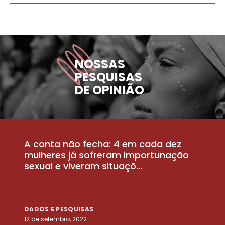
NOSSAS
PESQUISAS
DE OPINIÃO
A conta não fecha: 4 em cada dez
P
la
mulheres já sofreram importunação
a
sexual e viveram situaçõ...
m
DADOS E PESQUISAS
D
12 de setembro, 2022
25