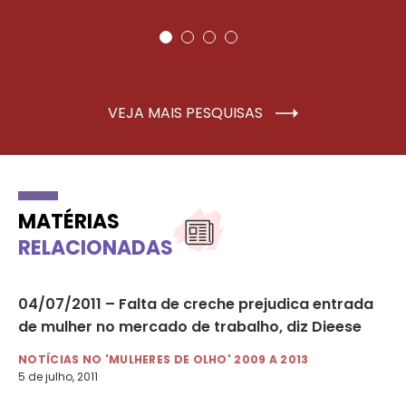
VEJA MAIS PESQUISAS
MATÉRIAS
RELACIONADAS
04/07/2011 – Falta de creche prejudica entrada
29
de mulher no mercado de trabalho, diz Dieese
te
(A
NOTÍCIAS NO 'MULHERES DE OLHO' 2009 A 2013
5 de julho, 2011
NO
29 