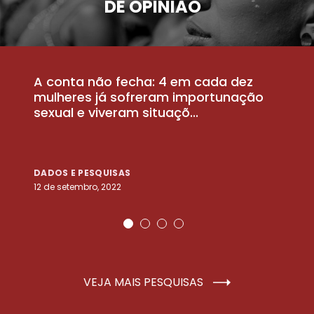
DE OPINIÃO
A conta não fecha: 4 em cada dez
P
la
mulheres já sofreram importunação
a
sexual e viveram situaçõ...
m
DADOS E PESQUISAS
D
12 de setembro, 2022
25
VEJA MAIS PESQUISAS