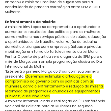
entregou à ministra uma lista de sugestões para a
continuidade da parceria estratégica entre SPM e ONU
Mulheres.
Enfrentamento da miséria
A ministra Iriny Lopes se comprometeu a aprofundar e
aumentar os resultados das políticas para as mulheres,
como melhoria nos serviços públicos de saúde, educação
e oportunidades de trabalho, valorização do trabalho
doméstico, alianças com empresas públicas e privadas,
mobilização em torno do fortalecimento da Lei Maria
Penha. O ponto de partida será a agenda da SPM para o
mês de Março, com ampla programação alusiva ao Dia
Internacional da Mulher.
“Este será o primeiro Março do Brasil com sua primeira
presidenta.
Queremos estimular a articulação e o
compromisso do governo com as políticas com as
mulheres, como o enfrentamento e redução da miséria,
retomada de programas e anúncios de equipamentos
públicos”, disse Iriny Lopes
.
A ministra informou ainda a realização da 3ª Conferência
Nacional de Políticas para as Mulheres no segundo
semestre deste ano e o interesse de o Brasil seguir no