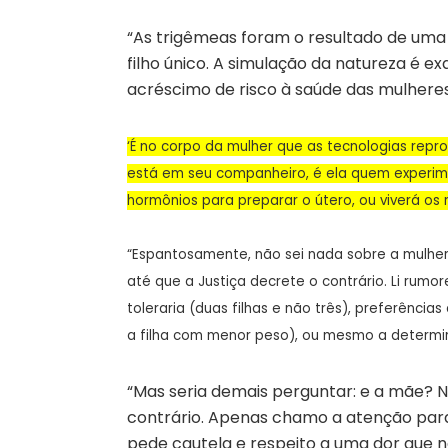
“As trigêmeas foram o resultado de uma 
filho único. A simulação da natureza é 
acréscimo de risco à saúde das mulheres 
‘É no corpo da mulher que as tecnologias repro
está em seu companheiro, é ela quem experime
hormônios para preparar o útero, ou viverá os 
“Espantosamente, não sei nada sobre a mulhe
até que a Justiça decrete o contrário. Li rum
toleraria (duas filhas e não três), preferências
a filha com menor peso), ou mesmo a determ
“Mas seria demais perguntar: e a mãe? Não
contrário. Apenas chamo a atenção par
pede cautela e respeito a uma dor que n