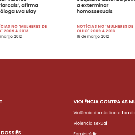
iarcais’, afirma
a exterminar
ióloga Eva Blay
homossexuais
CIAS NO 'MULHERES DE
NOTÍCIAS NO 'MULHERES DE
' 2009 A 2013
OLHO' 2009 A 2013
 março, 2012
18 de março, 2012
T
VIOLÊNCIA CONTRA AS M
Violência doméstica e famili
Violência sexual
 DOSSIÊS
Feminicídio