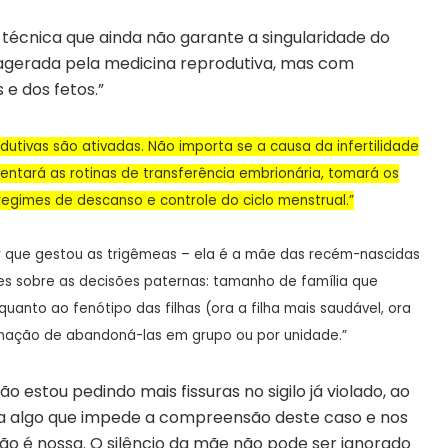
técnica que ainda não garante a singularidade do
exagerada pela medicina reprodutiva, mas com
e dos fetos.”
dutivas são ativadas. Não importa se a causa da infertilidade
ntará as rotinas de transferência embrionária, tomará os
regimes de descanso e controle do ciclo menstrual.”
r que gestou as trigêmeas – ela é a mãe das recém-nascidas
ores sobre as decisões paternas: tamanho de família que
 quanto ao fenótipo das filhas (ora a filha mais saudável, ora
inação de abandoná-las em grupo ou por unidade.”
 estou pedindo mais fissuras no sigilo já violado, ao
a algo que impede a compreensão deste caso e nos
ão é nossa.
O silêncio da mãe não pode ser ignorado