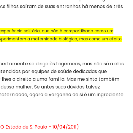
 As filhas saíram de suas entranhas há menos de três
 experiência solitária, que não é compartilhada como um
experimentam a maternidade biológica, mas como um efeito
ertamente se dirige às trigêmeas, mas não só a elas.
atendidas por equipes de saúde dedicadas que
lhes o direito a uma família. Mas me sinto também
a dessa mulher. Se antes suas dúvidas talvez
maternidade, agora a vergonha de si é um ingrediente
O Estado de S. Paulo – 10/04/2011)