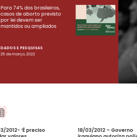
Para 74% dos brasileiros,
30% 
casos de aborto previsto
fora
UISAS
por lei devem ser
mort
mantidos ou ampliados
uma 
tenta
DADOS E PESQUISAS
DADO
25 de março, 2022
23 de
3/2012- ‘É preciso
18/03/2012 – Governo
ar valores
iraquiano autoriza polí