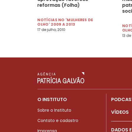
reformas (Folha)
patr
soc
NOTÍCIAS NO 'MULHERES DE
OLHO' 2009 A 2013
NOTÍ
17 de julho, 2010
OLHO
13 de
O INSTITUTO
PODCAS
Sobre o Instituto
VÍDEOS
Contato e cadastro
DADOS E
Imprensa