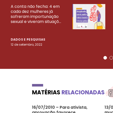
A conta não fecha: 4 em
cada dez mulheres já
VEJA MAIS PESQ
sofreram importunação
sexual e viveram situaçõ...
DADOS E PESQUISAS
12 de setembro, 2022
MATÉRIAS
RELACIONADAS
16/07/2010 – Para ativista,
13/0
aprovação favorece
mud