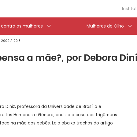
Institu
a contra as mulheres
Mulheres de Olho
' 2009 A 2013
 pensa a mãe?, por Debora Din
 Diniz, professora da Universidade de Brasília e
Direitos Humanos e Gênero, analisa o caso das trigêmeas
foco na mãe dos bebês. Leia abaixo trechos do artigo