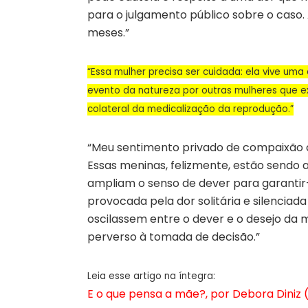
para o julgamento público sobre o caso.
meses.”
“Essa mulher precisa ser cuidada: ela vive uma
evento da natureza por outras mulheres que 
colateral da medicalização da reprodução.”
“Meu sentimento privado de compaixão c
Essas meninas, felizmente, estão sendo 
ampliam o senso de dever para garantir-
provocada pela dor solitária e silenciad
oscilassem entre o dever e o desejo da 
perverso à tomada de decisão.”
Leia esse artigo na íntegra:
E o que pensa a mãe?, por Debora Diniz (