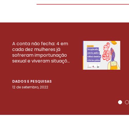
A conta não fecha: 4 em
cada dez mulheres já
VEJA MAIS PESQ
sofreram importunação
sexual e viveram situaçõ...
DADOS E PESQUISAS
12 de setembro, 2022