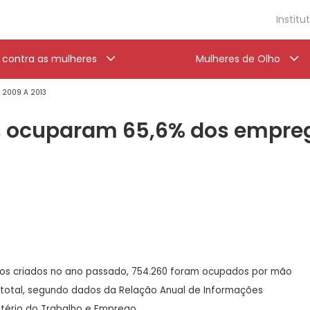
Institu
a contra as mulheres
Mulheres de Olho
' 2009 A 2013
es ocuparam 65,6% dos empre
gos criados no ano passado, 754.260 foram ocupados por mão
 total, segundo dados da Relação Anual de Informações
nistério do Trabalho e Emprego.