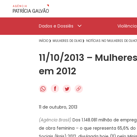
Dados e Dossiês
Violênci
INÍCIO
MULHERES DE OLHO
NOTÍCIAS NO 'MULHERES DE OLHO
11/10/2013 – Mulher
em 2012
f
11 de outubro, 2013
(Agência Brasil)
Dos 1.148.081 milhão de empre
de obra feminina – o que representa 65,6% do
Sociais (Rais) 2012, divulgada hoje (11) pelo Mi