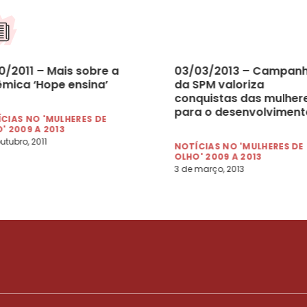
0/2011 – Mais sobre a
03/03/2013 – Campan
êmica ‘Hope ensina’
da SPM valoriza
conquistas das mulher
para o desenvolviment
CIAS NO 'MULHERES DE
do Brasil
' 2009 A 2013
outubro, 2011
NOTÍCIAS NO 'MULHERES DE
OLHO' 2009 A 2013
3 de março, 2013