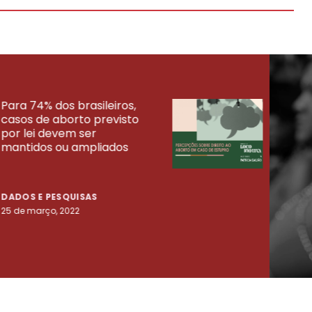
Para 74% dos brasileiros,
30% 
casos de aborto previsto
fora
UISAS
por lei devem ser
mort
mantidos ou ampliados
uma 
tenta
DADOS E PESQUISAS
DADO
25 de março, 2022
23 de