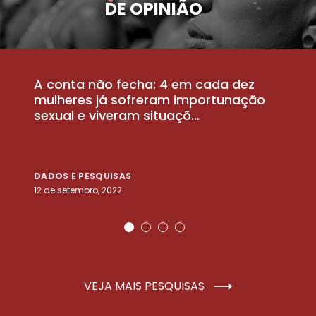
DE OPINIÃO
A conta não fecha: 4 em cada dez
P
la
mulheres já sofreram importunação
a
sexual e viveram situaçõ...
m
DADOS E PESQUISAS
D
12 de setembro, 2022
25
VEJA MAIS PESQUISAS