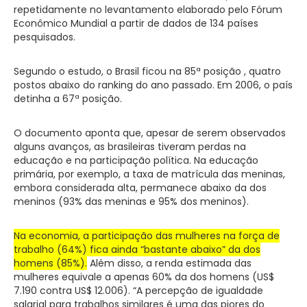
repetidamente no levantamento elaborado pelo Fórum
Econômico Mundial a partir de dados de 134 países
pesquisados.
Segundo o estudo, o Brasil ficou na 85ª posição , quatro
postos abaixo do ranking do ano passado. Em 2006, o país
detinha a 67ª posição.
O documento aponta que, apesar de serem observados
alguns avanços, as brasileiras tiveram perdas na
educação e na participação política. Na educação
primária, por exemplo, a taxa de matrícula das meninas,
embora considerada alta, permanece abaixo da dos
meninos (93% das meninas e 95% dos meninos).
Na economia, a participação das mulheres na força de
trabalho (64%) fica ainda “bastante abaixo” da dos
homens (85%).
Além disso, a renda estimada das
mulheres equivale a apenas 60% da dos homens (US$
7.190 contra US$ 12.006). “A percepção de igualdade
salarial para trabalhos similares é uma das piores do