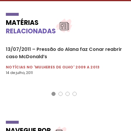
MATÉRIAS
RELACIONADAS
13/07/2011 – Pressão do Alana faz Conar reabrir
12
caso McDonald’s
me
NOTÍCIAS NO 'MULHERES DE OLHO' 2009 A 2013
NO
14 de julho, 2011
12 
NAVEGUE POR