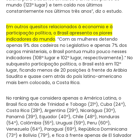
mundo (123º lugar) e tem caído nos últimos
constantemente nos últimos três anos”, diz o estudo.
Em outros quesitos relacionados à economia e à
participação política, o Brasil apresenta os piores
indicadores do mundo
. “Com as mulheres detendo
apenas 9% das cadeiras no Legislativo e apenas 7% dos
cargos ministeriais, o Brasil pontua muito pouco nesses
indicadores (108º lugar e 102º lugar, respectivamente).” No
subquesito participação política, o Brasil está em 112º
lugar, ficando menos de 20 posições à frente da Arábia
Saudita e quase cem atrás do país latino-americano
mais bem colocado, a Costa Rica.
No ranking que considera apenas a América Latina, o
Brasil fica atrás de Trinidad e Tobago (21ª), Cuba (24º),
Costa Rica (28º), Argentina (29º), Nicarágua (30º),
Panamá (39º), Equador (40º), Chile (48º), Honduras
(54º), Colômbia (55º), Uruguai (59º), Peru (60º),
Venezuela (64º), Paraguai (69º), República Dominicana
(73º) e Bolívia (79º), e fica à frente apenas de El Salvador