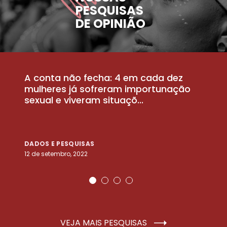
PESQUISAS
DE OPINIÃO
A conta não fecha: 4 em cada dez
P
la
mulheres já sofreram importunação
a
sexual e viveram situaçõ...
m
DADOS E PESQUISAS
D
12 de setembro, 2022
25
VEJA MAIS PESQUISAS