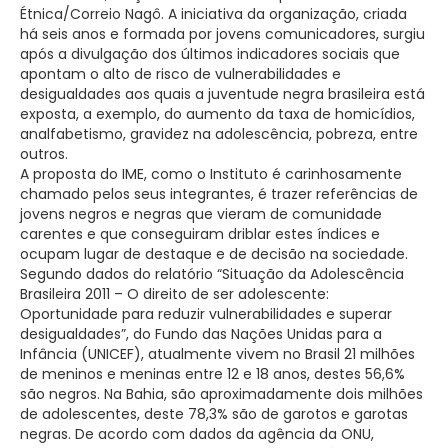
Étnica/Correio Nagô. A iniciativa da organização, criada
há seis anos e formada por jovens comunicadores, surgiu
após a divulgação dos últimos indicadores sociais que
apontam o alto de risco de vulnerabilidades e
desigualdades aos quais a juventude negra brasileira está
exposta, a exemplo, do aumento da taxa de homicídios,
analfabetismo, gravidez na adolescência, pobreza, entre
outros.
A proposta do IME, como o Instituto é carinhosamente
chamado pelos seus integrantes, é trazer referências de
jovens negros e negras que vieram de comunidade
carentes e que conseguiram driblar estes índices e
ocupam lugar de destaque e de decisão na sociedade.
Segundo dados do relatório “Situação da Adolescência
Brasileira 2011 – O direito de ser adolescente:
Oportunidade para reduzir vulnerabilidades e superar
desigualdades”, do Fundo das Nações Unidas para a
Infância (UNICEF), atualmente vivem no Brasil 21 milhões
de meninos e meninas entre 12 e 18 anos, destes 56,6%
são negros. Na Bahia, são aproximadamente dois milhões
de adolescentes, deste 78,3% são de garotos e garotas
negras. De acordo com dados da agência da ONU,