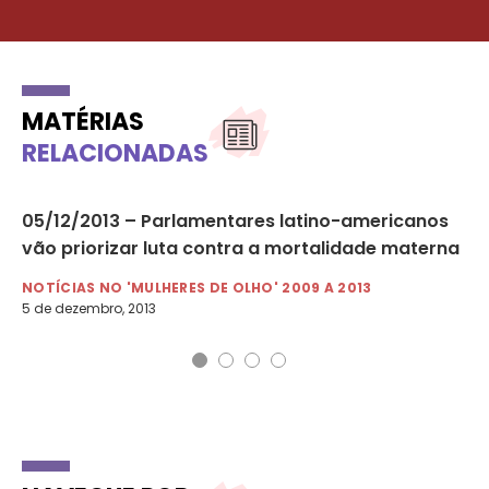
MATÉRIAS
RELACIONADAS
a
05/12/2013 – Parlamentares latino-americanos
06
vão priorizar luta contra a mortalidade materna
mu
NOTÍCIAS NO 'MULHERES DE OLHO' 2009 A 2013
NO
5 de dezembro, 2013
6 d