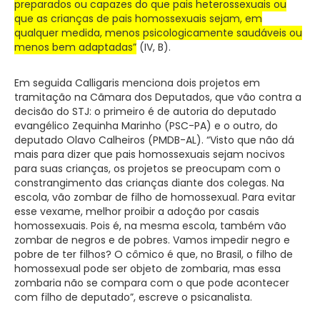
preparados ou capazes do que pais heterossexuais ou
que as crianças de pais homossexuais sejam, em
qualquer medida, menos psicologicamente saudáveis ou
menos bem adaptadas”
(IV, B).
Em seguida Calligaris menciona dois projetos em
tramitação na Cãmara dos Deputados, que vão contra a
decisão do STJ: o primeiro é de autoria do deputado
evangélico Zequinha Marinho (PSC-PA) e o outro, do
deputado Olavo Calheiros (PMDB-AL). “Visto que não dá
mais para dizer que pais homossexuais sejam nocivos
para suas crianças, os projetos se preocupam com o
constrangimento das crianças diante dos colegas. Na
escola, vão zombar de filho de homossexual. Para evitar
esse vexame, melhor proibir a adoção por casais
homossexuais. Pois é, na mesma escola, também vão
zombar de negros e de pobres. Vamos impedir negro e
pobre de ter filhos? O cômico é que, no Brasil, o filho de
homossexual pode ser objeto de zombaria, mas essa
zombaria não se compara com o que pode acontecer
com filho de deputado”, escreve o psicanalista.