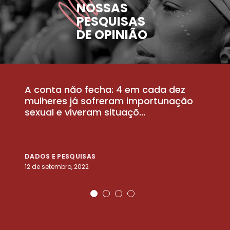
NOSSAS
PESQUISAS
DE OPINIÃO
A conta não fecha: 4 em cada dez
P
la
mulheres já sofreram importunação
a
sexual e viveram situaçõ...
m
DADOS E PESQUISAS
D
12 de setembro, 2022
25