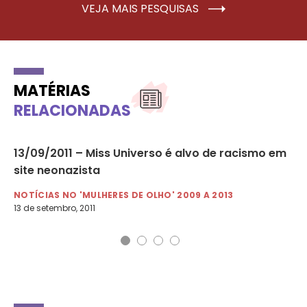
VEJA MAIS PESQUISAS
MATÉRIAS
RELACIONADAS
13/09/2011 – Miss Universo é alvo de racismo em
19
site neonazista
au
NOTÍCIAS NO 'MULHERES DE OLHO' 2009 A 2013
NO
13 de setembro, 2011
19 