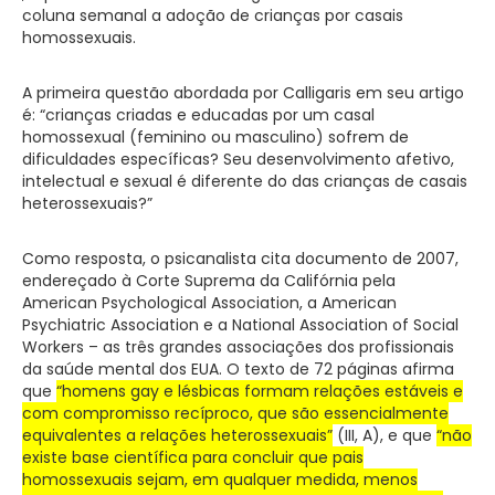
coluna semanal a adoção de crianças por casais
homossexuais.
A primeira questão abordada por Calligaris em seu artigo
é: “crianças criadas e educadas por um casal
homossexual (feminino ou masculino) sofrem de
dificuldades específicas? Seu desenvolvimento afetivo,
intelectual e sexual é diferente do das crianças de casais
heterossexuais?”
Como resposta, o psicanalista cita documento de 2007,
endereçado à Corte Suprema da Califórnia pela
American Psychological Association, a American
Psychiatric Association e a National Association of Social
Workers – as três grandes associações dos profissionais
da saúde mental dos EUA. O texto de 72 páginas afirma
que
“homens gay e lésbicas formam relações estáveis e
com compromisso recíproco, que são essencialmente
equivalentes a relações heterossexuais”
(III, A), e que
“não
existe base científica para concluir que pais
homossexuais sejam, em qualquer medida, menos