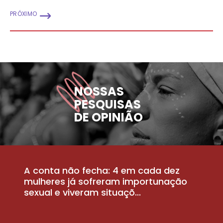
PRÓXIMO
NOSSAS
PESQUISAS
DE OPINIÃO
A conta não fecha: 4 em cada dez
P
la
mulheres já sofreram importunação
a
sexual e viveram situaçõ...
m