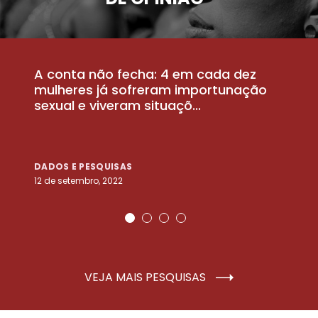
A conta não fecha: 4 em cada dez
P
la
mulheres já sofreram importunação
a
sexual e viveram situaçõ...
m
DADOS E PESQUISAS
D
12 de setembro, 2022
25
VEJA MAIS PESQUISAS