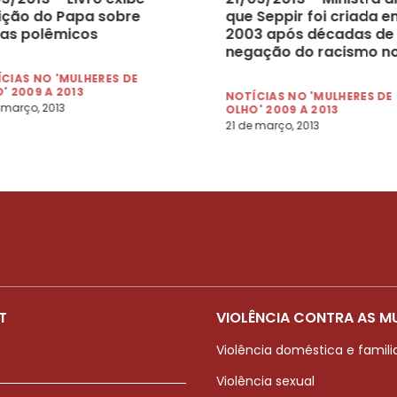
ição do Papa sobre
que Seppir foi criada e
as polêmicos
2003 após décadas de
negação do racismo n
país
CIAS NO 'MULHERES DE
' 2009 A 2013
NOTÍCIAS NO 'MULHERES DE
 março, 2013
OLHO' 2009 A 2013
21 de março, 2013
T
VIOLÊNCIA CONTRA AS M
Violência doméstica e famili
Violência sexual