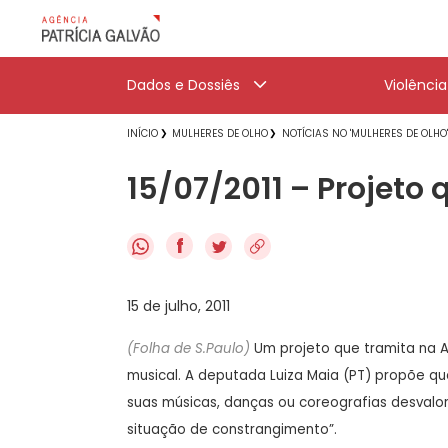
Dados e Dossiês
Violênci
INÍCIO
MULHERES DE OLHO
NOTÍCIAS NO 'MULHERES DE OLHO
15/07/2011 – Projeto
f
15 de julho, 2011
(Folha de S.Paulo)
Um projeto que tramita na A
musical. A deputada Luiza Maia (PT) propõe que
suas músicas, danças ou coreografias desvalor
situação de constrangimento”.