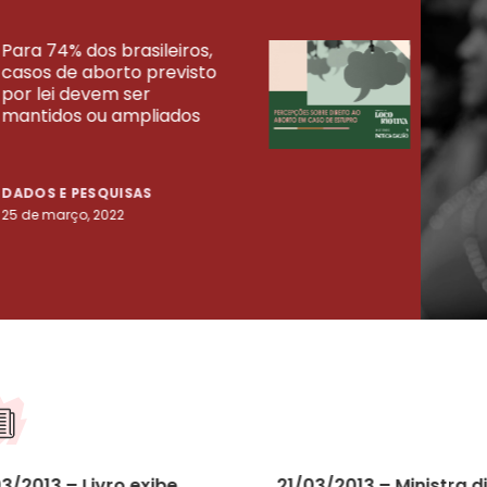
Para 74% dos brasileiros,
30% 
casos de aborto previsto
fora
UISAS
por lei devem ser
mort
mantidos ou ampliados
uma 
tenta
DADOS E PESQUISAS
DADO
25 de março, 2022
23 de
3/2013 – Livro exibe
21/03/2013 – Ministra d