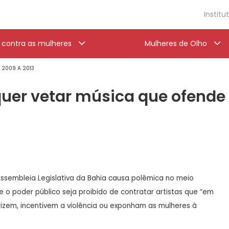
Institu
a contra as mulheres
Mulheres de Olho
' 2009 A 2013
 quer vetar música que ofende
ssembleia Legislativa da Bahia causa polêmica no meio
 o poder público seja proibido de contratar artistas que “em
izem, incentivem a violência ou exponham as mulheres à