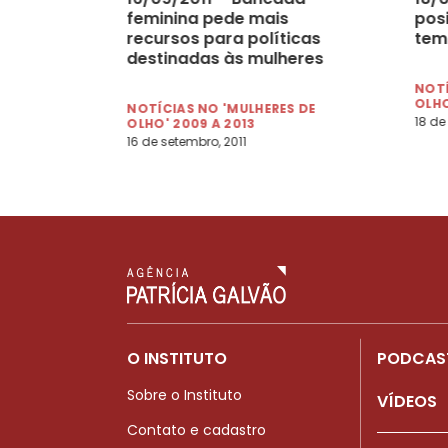
feminina pede mais
pos
recursos para políticas
tem
destinadas às mulheres
NOTÍ
OLHO
NOTÍCIAS NO 'MULHERES DE
18 de
OLHO' 2009 A 2013
16 de setembro, 2011
O INSTITUTO
PODCAS
Sobre o Instituto
VÍDEOS
Contato e cadastro