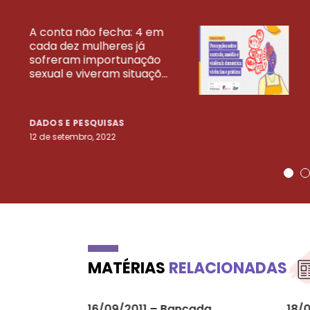
A conta não fecha: 4 em
cada dez mulheres já
VEJA MAIS PESQ
sofreram importunação
sexual e viveram situaçõ...
DADOS E PESQUISAS
12 de setembro, 2022
MATÉRIAS
RELACIONADAS
16/09/2011 – Bancada
18/0