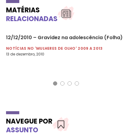
MATÉRIAS
RELACIONADAS
12/12/2010 – Gravidez na adolescência (Folha)
09
os
ma
NOTÍCIAS NO 'MULHERES DE OLHO' 2009 A 2013
13 de dezembro, 2010
NO
9 d
NAVEGUE POR
ASSUNTO