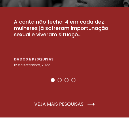
A conta não fecha: 4 em cada dez
P
la
mulheres já sofreram importunação
a
sexual e viveram situaçõ...
m
DADOS E PESQUISAS
D
12 de setembro, 2022
25
VEJA MAIS PESQUISAS