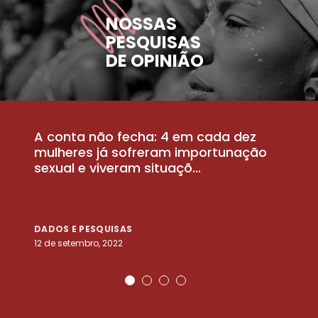
NOSSAS
PESQUISAS
DE OPINIÃO
A conta não fecha: 4 em cada dez
P
la
mulheres já sofreram importunação
a
sexual e viveram situaçõ...
m
DADOS E PESQUISAS
D
12 de setembro, 2022
25