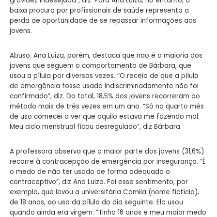
gravidez indesejada”, diz. Para Ana Luiza, no entanto, a
baixa procura por profissionais de saúde representa a
perda de oportunidade de se repassar informações aos
jovens.
Abuso. Ana Luiza, porém, destaca que não é a maioria dos
jovens que seguem o comportamento de Bárbara, que
usou a pílula por diversas vezes. “O receio de que a pílula
de emergência fosse usada indiscriminadamente não foi
confirmado”, diz. Do total, 18,5% dos jovens recorreram ao
método mais de três vezes em um ano. “Só no quarto mês
de uso comecei a ver que aquilo estava me fazendo mal.
Meu ciclo menstrual ficou desregulado”, diz Bárbara.
A professora observa que a maior parte dos jovens (31,6%)
recorre à contracepção de emergência por insegurança. “É
o medo de não ter usado de forma adequada o
contraceptivo”, diz Ana Luiza. Foi esse sentimento, por
exemplo, que levou a universitária Camila (nome fictício),
de 18 anos, ao uso da pílula do dia seguinte. Ela usou
quando ainda era virgem. “Tinha 16 anos e meu maior medo