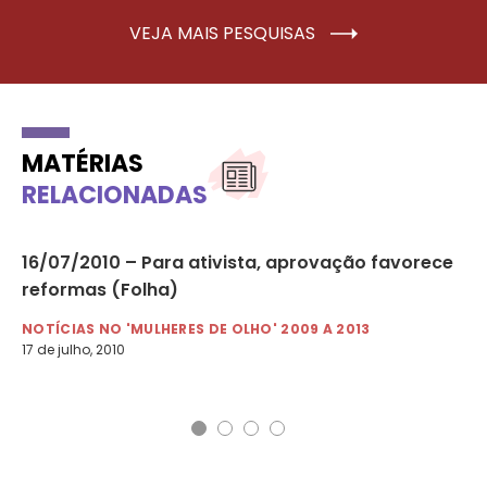
VEJA MAIS PESQUISAS
MATÉRIAS
RELACIONADAS
16/07/2010 – Para ativista, aprovação favorece
09
 e
reformas (Folha)
di
NOTÍCIAS NO 'MULHERES DE OLHO' 2009 A 2013
NO
17 de julho, 2010
9 d