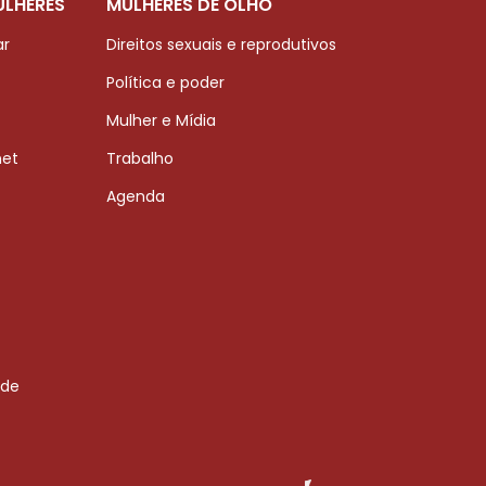
ULHERES
MULHERES DE OLHO
ar
Direitos sexuais e reprodutivos
Política e poder
Mulher e Mídia
net
Trabalho
Agenda
 de