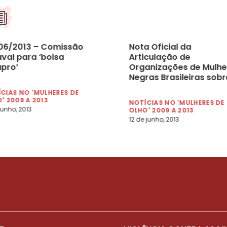
06/2013 – Comissão
Nota Oficial da
aval para ‘bolsa
Articulação de
upro’
Organizações de Mulhe
Negras Brasileiras sobr
Estatuto do Nascituro
CIAS NO 'MULHERES DE
' 2009 A 2013
NOTÍCIAS NO 'MULHERES DE
junho, 2013
OLHO' 2009 A 2013
12 de junho, 2013