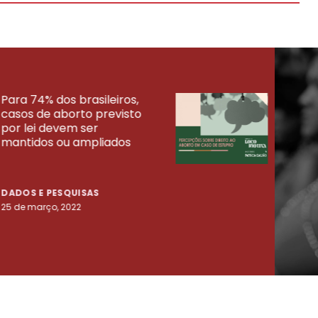
Para 74% dos brasileiros,
30% 
casos de aborto previsto
fora
UISAS
por lei devem ser
mort
mantidos ou ampliados
uma 
tenta
DADOS E PESQUISAS
DADO
25 de março, 2022
23 de