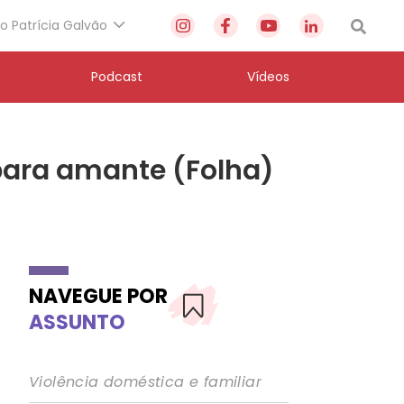
to Patrícia Galvão
Podcast
Vídeos
para amante (Folha)
NAVEGUE POR
ASSUNTO
Violência doméstica e familiar