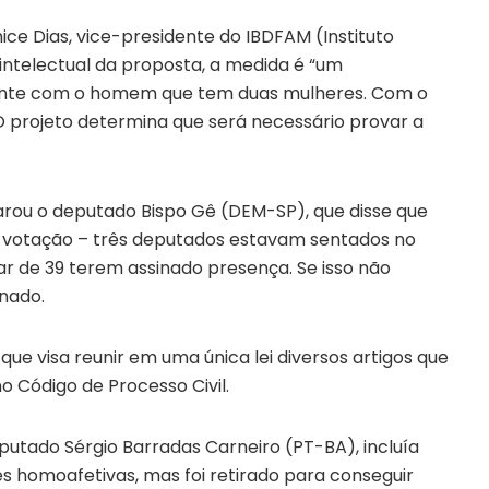
e Dias, vice-presidente do IBDFAM (Instituto
a intelectual da proposta, a medida é “um
ivente com o homem que tem duas mulheres. Com o
” O projeto determina que será necessário provar a
clarou o deputado Bispo Gê (DEM-SP), que disse que
da votação – três deputados estavam sentados no
ar de 39 terem assinado presença. Se isso não
enado.
, que visa reunir em uma única lei diversos artigos que
o Código de Processo Civil.
utado Sérgio Barradas Carneiro (PT-BA), incluía
s homoafetivas, mas foi retirado para conseguir