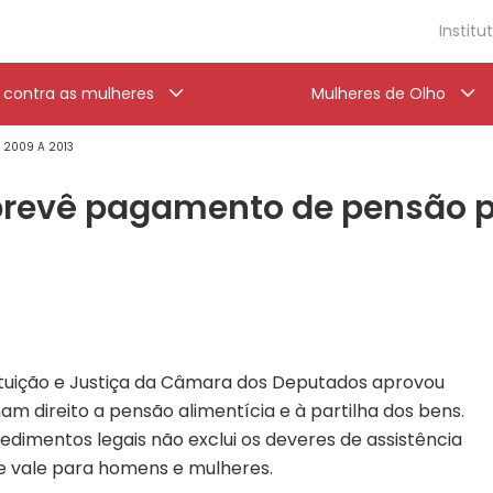
Institu
a contra as mulheres
Mulheres de Olho
' 2009 A 2013
o prevê pagamento de pensão 
tuição e Justiça da Câmara dos Deputados aprovou
am direito a pensão alimentícia e à partilha dos bens.
dimentos legais não exclui os deveres de assistência
que vale para homens e mulheres.