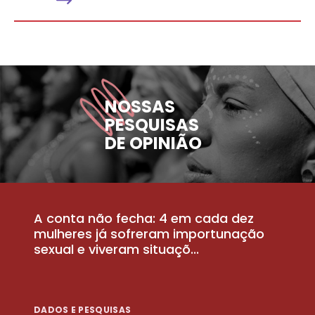
NOSSAS
PESQUISAS
DE OPINIÃO
A conta não fecha: 4 em cada dez
P
la
mulheres já sofreram importunação
a
sexual e viveram situaçõ...
m
DADOS E PESQUISAS
D