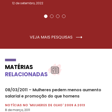
12 de setembro, 2022
25
VEJA MAIS PESQUISAS
MATÉRIAS
RELACIONADAS
08/03/2011 – Mulheres pedem menos aumento
12
salarial e promoção do que homens
fa
bu
NOTÍCIAS NO 'MULHERES DE OLHO' 2009 A 2013
8 de março, 2011
NO