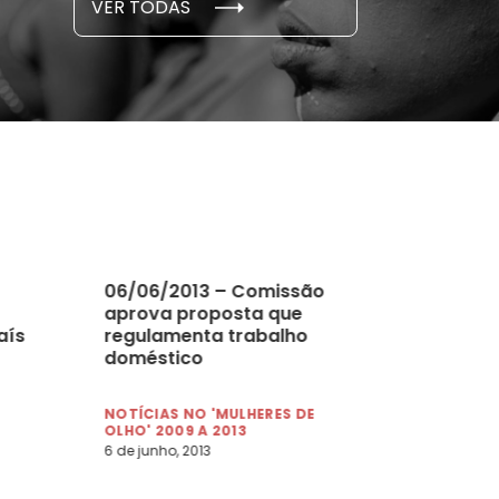
VER TODAS
 novembro, 2021
15 de outubro
06/06/2013 – Comissão
aprova proposta que
aís
regulamenta trabalho
doméstico
NOTÍCIAS NO 'MULHERES DE
OLHO' 2009 A 2013
6 de junho, 2013