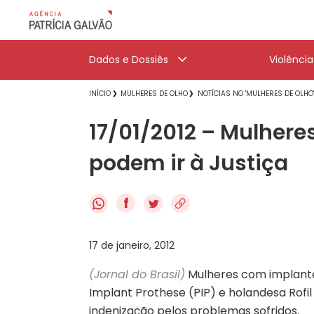
Dados e Dossiês
Violênci
INÍCIO
MULHERES DE OLHO
NOTÍCIAS NO 'MULHERES DE OLHO
17/01/2012 – Mulhere
podem ir à Justiça
f
17 de janeiro, 2012
(Jornal do Brasil)
Mulheres com implante
Implant Prothese (PIP) e holandesa Rofi
indenização pelos problemas sofridos.