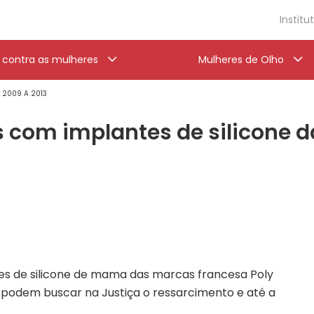
Institu
a contra as mulheres
Mulheres de Olho
' 2009 A 2013
s com implantes de silicone da
s de silicone de mama das marcas francesa Poly
l podem buscar na Justiça o ressarcimento e até a