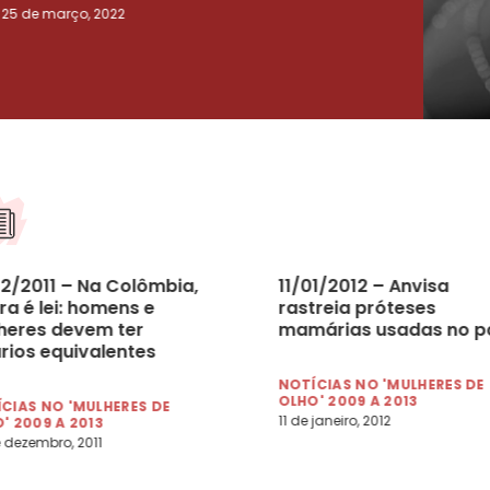
25 de março, 2022
23 de
12/2011 – Na Colômbia,
11/01/2012 – Anvisa
a é lei: homens e
rastreia próteses
heres devem ter
mamárias usadas no p
ários equivalentes
NOTÍCIAS NO 'MULHERES DE
OLHO' 2009 A 2013
CIAS NO 'MULHERES DE
11 de janeiro, 2012
' 2009 A 2013
 dezembro, 2011