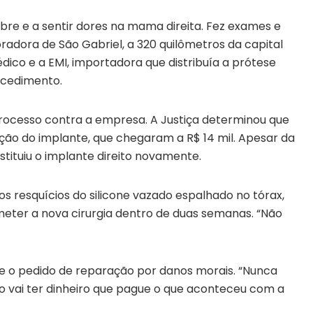
ebre e a sentir dores na mama direita. Fez exames e
oradora de São Gabriel, a 320 quilômetros da capital
édico e a EMI, importadora que distribuía a prótese
ocedimento.
processo contra a empresa. A Justiça determinou que
ição do implante, que chegaram a R$ 14 mil. Apesar da
stituiu o implante direito novamente.
os resquícios do silicone vazado espalhado no tórax,
bmeter a nova cirurgia dentro de duas semanas. “Não
re o pedido de reparação por danos morais. “Nunca
ão vai ter dinheiro que pague o que aconteceu com a