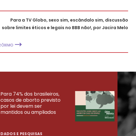
Para a TV Globo, sexo sim, escândalo sim, discussão
sobre limites éticos e legais no BBB não!, por Jacira Melo
RÓXIMO
Para 74% dos brasileiros,
30% 
casos de aborto previsto
fora
UISAS
por lei devem ser
mort
mantidos ou ampliados
uma 
tenta
DADOS E PESQUISAS
DADO