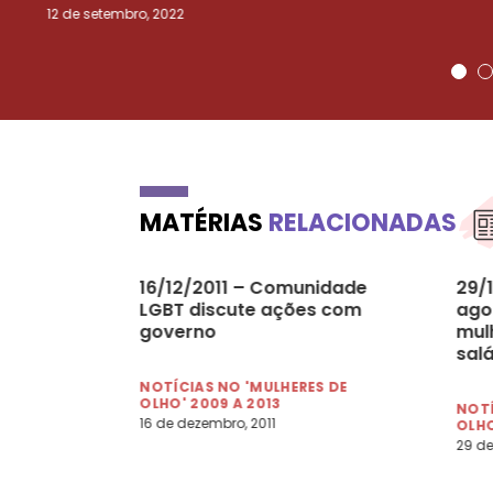
12 de setembro, 2022
MATÉRIAS
RELACIONADAS
16/12/2011 – Comunidade
29/
LGBT discute ações com
agor
governo
mul
sal
NOTÍCIAS NO 'MULHERES DE
OLHO' 2009 A 2013
NOTÍ
16 de dezembro, 2011
OLHO
29 de