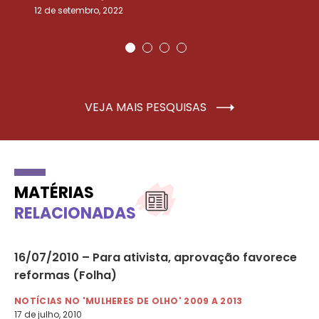
12 de setembro, 2022
25
VEJA MAIS PESQUISAS
MATÉRIAS
RELACIONADAS
16/07/2010 – Para ativista, aprovação favorece
09
reformas (Folha)
di
NOTÍCIAS NO 'MULHERES DE OLHO' 2009 A 2013
NO
17 de julho, 2010
9 d