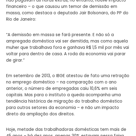
não pagavam as horas extras, no entanto, houve impacto
financeiro – o que causou um temor de demissão em
massa, como destaca o deputado Jair Bolsonaro, do PP do
Rio de Janeiro:
“A demissão em massa se fará presente. E não só a
ampregada doméstica vai ser demitida, mas como aquela
muher que trabalhava fora e ganhava R$ 1,5 mil por mês vai
voltar para dentro de casa. A roda da economia vai parar
de girar.”
Em setembro de 2013, o IBGE atestou de fato uma retração
no emprego doméstico – na comparação com o ano
anterior, o número de empregadas caiu 10,6% em seis
capitais. Mas para o instituto a queda acompanha uma
tendência histórica de migração do trabalho doméstico
para outros setores da economia – e não um impacto
direto da ampliação dos direitos.
Hoje, metade das trabalhadoras domésticas tem mais de
45 anos – há dez anos, apenas 30% estavam nessa faixa