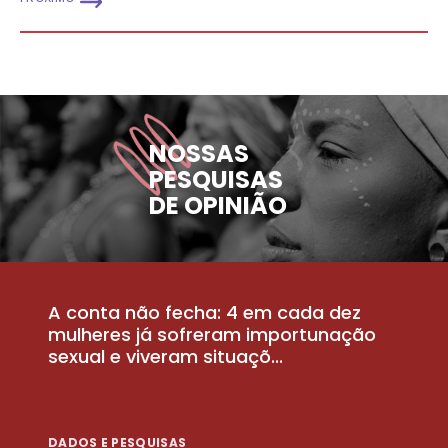
NOSSAS
PESQUISAS
DE OPINIÃO
A conta não fecha: 4 em cada dez
P
la
mulheres já sofreram importunação
a
sexual e viveram situaçõ...
m
DADOS E PESQUISAS
D