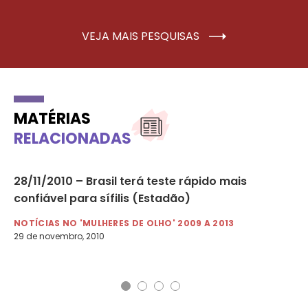
VEJA MAIS PESQUISAS
MATÉRIAS
RELACIONADAS
 e
28/11/2010 – Brasil terá teste rápido mais
28
confiável para sífilis (Estadão)
in
NOTÍCIAS NO 'MULHERES DE OLHO' 2009 A 2013
NO
29 de novembro, 2010
28 