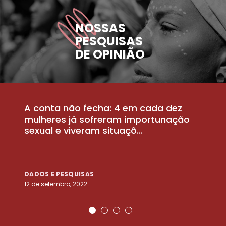
NOSSAS
PESQUISAS
DE OPINIÃO
A conta não fecha: 4 em cada dez
P
la
mulheres já sofreram importunação
a
sexual e viveram situaçõ...
m
DADOS E PESQUISAS
D
12 de setembro, 2022
25