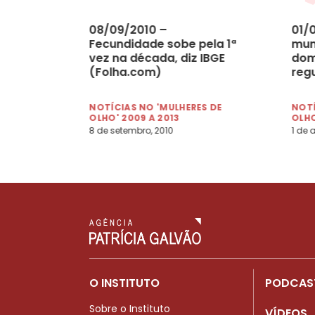
08/09/2010 –
01/
Fecundidade sobe pela 1ª
mun
vez na década, diz IBGE
dom
(Folha.com)
reg
NOTÍCIAS NO 'MULHERES DE
NOTÍ
OLHO' 2009 A 2013
OLHO
8 de setembro, 2010
1 de a
O INSTITUTO
PODCAS
Sobre o Instituto
VÍDEOS