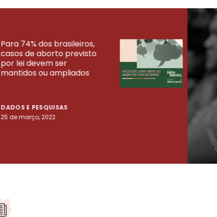
Para 74% dos brasileiros,
30% 
casos de aborto previsto
fora
UISAS
por lei devem ser
mort
mantidos ou ampliados
uma 
tenta
DADOS E PESQUISAS
DADO
25 de março, 2022
23 de