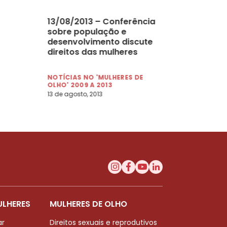
13/08/2013 – Conferência
sobre população e
desenvolvimento discute
direitos das mulheres
NOTÍCIAS NO 'MULHERES DE
OLHO' 2009 A 2013
13 de agosto, 2013
ULHERES
MULHERES DE OLHO
ar
Direitos sexuais e reprodutivos