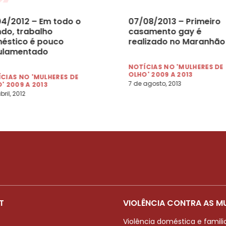
04/2012 – Em todo o
07/08/2013 – Primeiro
do, trabalho
casamento gay é
éstico é pouco
realizado no Maranhão
ulamentado
NOTÍCIAS NO 'MULHERES DE
OLHO' 2009 A 2013
CIAS NO 'MULHERES DE
7 de agosto, 2013
' 2009 A 2013
bril, 2012
T
VIOLÊNCIA CONTRA AS M
Violência doméstica e famili