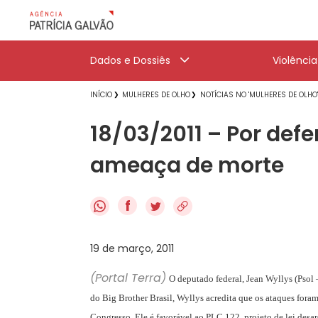
Dados e Dossiês
Violênci
INÍCIO
MULHERES DE OLHO
NOTÍCIAS NO 'MULHERES DE OLHO
18/03/2011 – Por def
ameaça de morte
f
19 de março, 2011
(Portal Terra)
O deputado federal, Jean Wyllys (Psol –
do Big Brother Brasil, Wyllys acredita que os ataques foram
Congresso. Ele é favorável ao PLC 122, projeto de lei desa