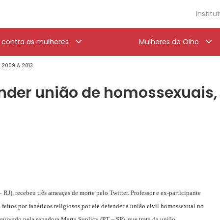
Institu
a contra as mulheres
Mulheres de Olho
' 2009 A 2013
ender união de homossexuais,
 RJ), recebeu três ameaças de morte pelo Twitter. Professor e ex-participante
 feitos por fanáticos religiosos por ele defender a união civil homossexual no
rquivado pela senadora Marta Suplicy (PT – SP), que trata da união