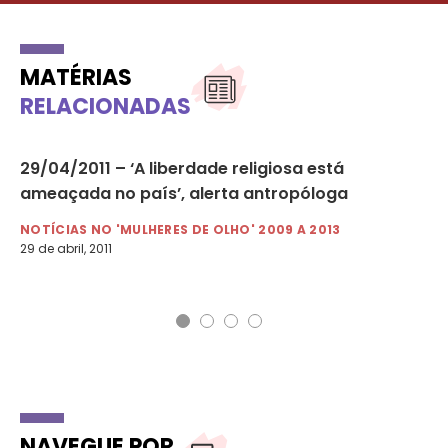
MATÉRIAS
RELACIONADAS
29/04/2011 – ‘A liberdade religiosa está
29
ameaçada no país’, alerta antropóloga
ig
NOTÍCIAS NO 'MULHERES DE OLHO' 2009 A 2013
NO
29 de abril, 2011
30 
NAVEGUE POR