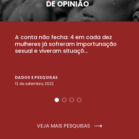
DE OPINIÃO
A conta não fecha: 4 em cada dez
P
la
mulheres já sofreram importunação
a
sexual e viveram situaçõ...
m
DADOS E PESQUISAS
D
12 de setembro, 2022
25
VEJA MAIS PESQUISAS