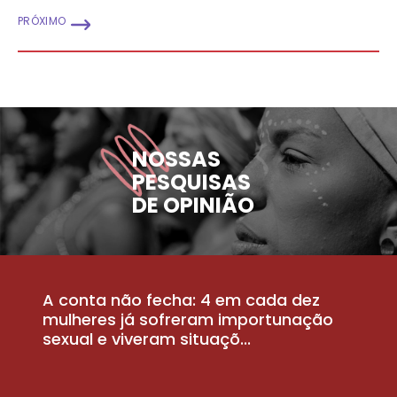
PRÓXIMO
NOSSAS
PESQUISAS
DE OPINIÃO
A conta não fecha: 4 em cada dez
P
la
mulheres já sofreram importunação
a
sexual e viveram situaçõ...
m