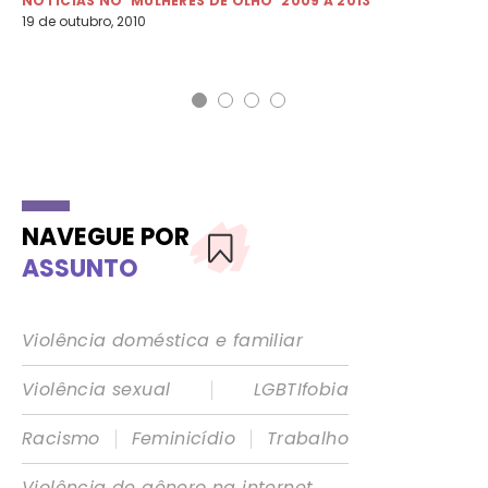
NOTÍCIAS NO 'MULHERES DE OLHO' 2009 A 2013
NO
19 de outubro, 2010
12 
NAVEGUE POR
ASSUNTO
Violência doméstica e familiar
|
Violência sexual
LGBTIfobia
|
|
Racismo
Feminicídio
Trabalho
Violência de gênero na internet