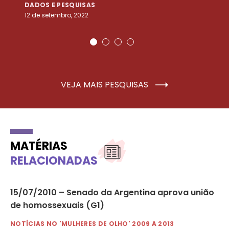
DADOS E PESQUISAS
D
12 de setembro, 2022
25
VEJA MAIS PESQUISAS
MATÉRIAS
RELACIONADAS
15/07/2010 – Senado da Argentina aprova união
30
de homossexuais (G1)
pa
NOTÍCIAS NO 'MULHERES DE OLHO' 2009 A 2013
NO