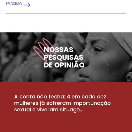
PRÓXIMO
NOSSAS
PESQUISAS
DE OPINIÃO
A conta não fecha: 4 em cada dez
P
la
mulheres já sofreram importunação
a
sexual e viveram situaçõ...
m