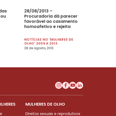
das
28/08/2013 –
 ou
Procuradoria dá parecer
favorável ao casamento
homoafetivo e rejeita
ação do PSC
NOTÍCIAS NO 'MULHERES DE
OLHO' 2009 A 2013
28 de agosto, 2013
ULHERES
MULHERES DE OLHO
ar
Direitos sexuais e reprodutivos