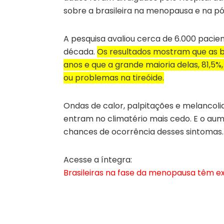
sobre a brasileira na menopausa e na 
A pesquisa avaliou cerca de 6.000 paci
década.
Os resultados mostram que as b
anos e que a grande maioria delas, 81,5
ou problemas na tireóide.
Ondas de calor, palpitações e melanco
entram no climatério mais cedo. E o au
chances de ocorrência desses sintomas.
Acesse a íntegra:
Brasileiras na fase da menopausa têm ex