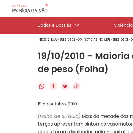
Dados e Dossiês
Violênci
INÍCIO
MULHERES DE OLHO
NOTÍCIAS NO 'MULHERES DE OLHO
19/10/2010 – Maiori
de peso (Folha)
f
19 de outubro, 2010
(Folha de S.Paulo)
Mais da metade das m
terços apresentam sintomas vasomotore
dados foram divulgados pelo Hospital das