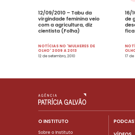
12/09/2010 – Tabu da
16/
virgindade feminina veio
de 
com a agricultura, diz
des
cientista (Folha)
fic
(Gl
NOTÍCIAS NO 'MULHERES DE
NOTÍ
OLHO' 2009 A 2013
OLHO
12 de setembro, 2010
17 de
O INSTITUTO
PODCAS
Sobre o Instituto
VÍDEOS