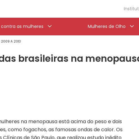
Institu
a contra as mulheres
Mulheres de Olho
' 2009 A 2013
a das brasileiras na menopau
ulheres na menopausa está acima do peso e dois
s, como fogachos, as famosas ondas de calor. Os
 Clínicas de São Paulo, que realizou estudo inédito