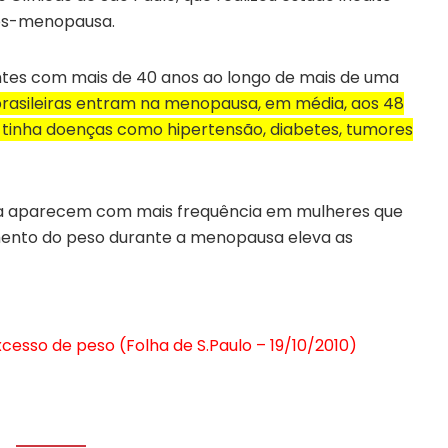
pós-menopausa.
entes com mais de 40 anos ao longo de mais de uma
rasileiras entram na menopausa, em média, aos 48
%, tinha doenças como hipertensão, diabetes, tumores
lia aparecem com mais frequência em mulheres que
mento do peso durante a menopausa eleva as
cesso de peso (Folha de S.Paulo – 19/10/2010)