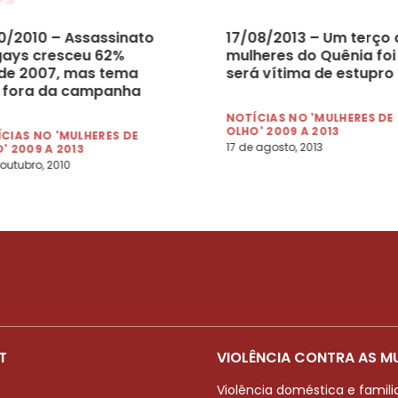
10/2010 – Assassinato
17/08/2013 – Um terço 
gays cresceu 62%
mulheres do Quênia foi
de 2007, mas tema
será vítima de estupro
a fora da campanha
obo.com)
NOTÍCIAS NO 'MULHERES DE
OLHO' 2009 A 2013
CIAS NO 'MULHERES DE
17 de agosto, 2013
' 2009 A 2013
 outubro, 2010
T
VIOLÊNCIA CONTRA AS M
Violência doméstica e famili