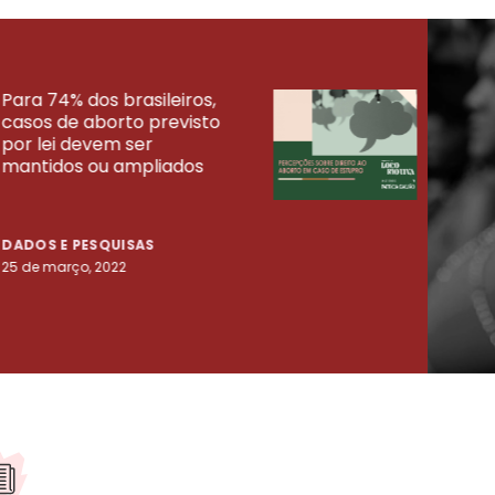
Para 74% dos brasileiros,
30% 
casos de aborto previsto
fora
UISAS
por lei devem ser
mort
mantidos ou ampliados
uma 
tenta
DADOS E PESQUISAS
DADO
25 de março, 2022
23 de