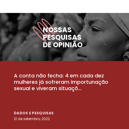
NOSSAS
PESQUISAS
DE OPINIÃO
A conta não fecha: 4 em cada dez
P
la
mulheres já sofreram importunação
a
sexual e viveram situaçõ...
m
DADOS E PESQUISAS
D
12 de setembro, 2022
25