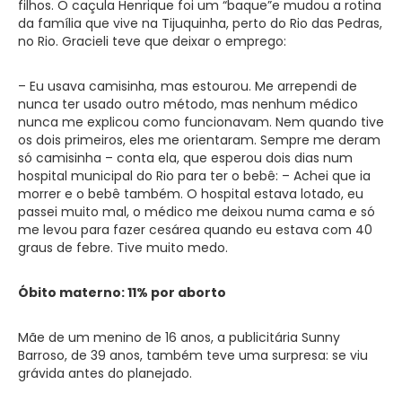
filhos. O caçula Henrique foi um “baque”e mudou a rotina
da família que vive na Tijuquinha, perto do Rio das Pedras,
no Rio. Gracieli teve que deixar o emprego:
– Eu usava camisinha, mas estourou. Me arrependi de
nunca ter usado outro método, mas nenhum médico
nunca me explicou como funcionavam. Nem quando tive
os dois primeiros, eles me orientaram. Sempre me deram
só camisinha – conta ela, que esperou dois dias num
hospital municipal do Rio para ter o bebê: – Achei que ia
morrer e o bebê também. O hospital estava lotado, eu
passei muito mal, o médico me deixou numa cama e só
me levou para fazer cesárea quando eu estava com 40
graus de febre. Tive muito medo.
Óbito materno: 11% por aborto
Mãe de um menino de 16 anos, a publicitária Sunny
Barroso, de 39 anos, também teve uma surpresa: se viu
grávida antes do planejado.