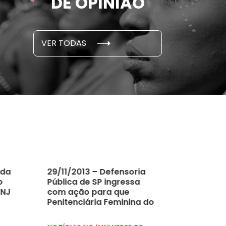
DE OPINIÃO
em cada 6 já sofreu
cidade
...
S E PESQUISAS
DADOS E P
VER TODAS
 novembro, 2021
15 de outubro
 da
29/11/2013 – Defensoria
o
Pública de SP ingressa
CNJ
com ação para que
Penitenciária Feminina do
município conte com
ginecologistas e