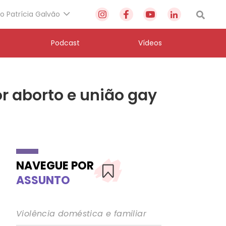
to Patrícia Galvão
Podcast
Vídeos
or aborto e união gay
NAVEGUE POR
ASSUNTO
Violência doméstica e familiar