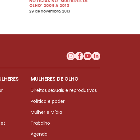
NOTÍCIAS NO 'MULHERES DE
pediatras
OLHO' 2009 A 2013
29 de novembro, 2013
ULHERES
MULHERES DE OLHO
ar
Direitos sexuais e reprodutivos
Política e poder
Mulher e Mídia
net
Trabalho
Agenda