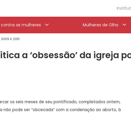
Institu
a contra as mulheres
Mulheres de Olho
' 2009 A 2013
tica a ‘obsessão’ da igreja p
rcar os seis meses de seu pontificado, completados ontem,
lica não pode ser “obcecada” com a condenação ao aborto, à