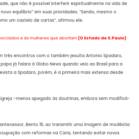
ade, que não é possível interferir espiritualmente na vida de
novo equilíbrio” em suas prioridades. “Senão, mesmo o
omo um castelo de cartas”, afirmou ele.
ivorciados e às mulheres que abortam
(O Estado de S.Paulo)
em três encontros com o também jesuíta Antonio Spadaro,
. O papa já falara à Globo News quando veio ao Brasil para a
revista a Spadaro, porém, é a primeira mais extensa desde
a igreja –menos apegado às doutrinas, embora sem modificá-
ntecessor, Bento 16, ao transmitir uma imagem de modéstia
eocupação com reformas na Cúria, tentando evitar novos