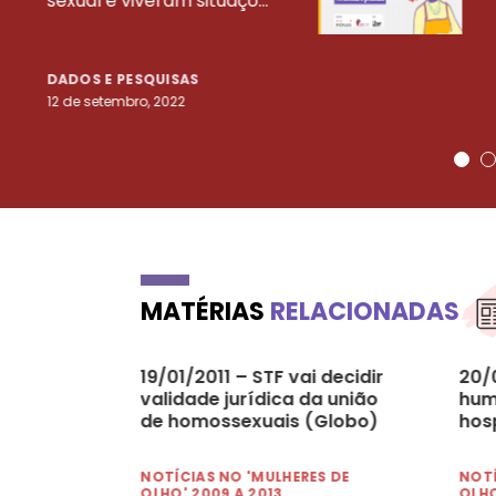
sexual e viveram situaçõ...
DADOS E PESQUISAS
12 de setembro, 2022
MATÉRIAS
RELACIONADAS
19/01/2011 – STF vai decidir
20/
validade jurídica da união
hum
de homossexuais (Globo)
hosp
NOTÍCIAS NO 'MULHERES DE
NOTÍ
OLHO' 2009 A 2013
OLHO