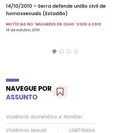
14/10/2010 – Serra defende união civil de
29
homossexuais (Estadão)
Jo
NOTÍCIAS NO 'MULHERES DE OLHO' 2009 A 2013
NO
14 de outubro, 2010
29 
NAVEGUE POR
ASSUNTO
Violência doméstica e familiar
|
Violência sexual
LGBTIfobia