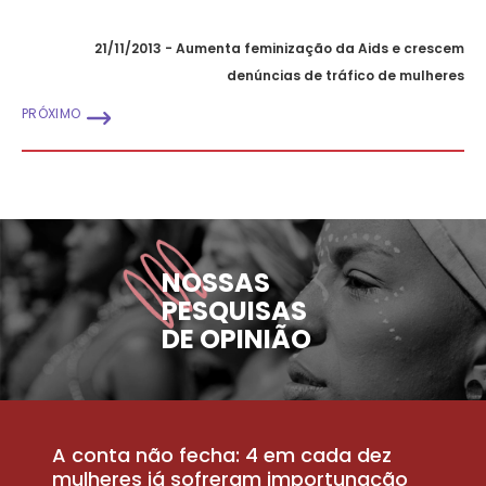
21/11/2013 - Aumenta feminização da Aids e crescem
denúncias de tráfico de mulheres
PRÓXIMO
NOSSAS
PESQUISAS
DE OPINIÃO
A conta não fecha: 4 em cada dez
P
la
mulheres já sofreram importunação
a