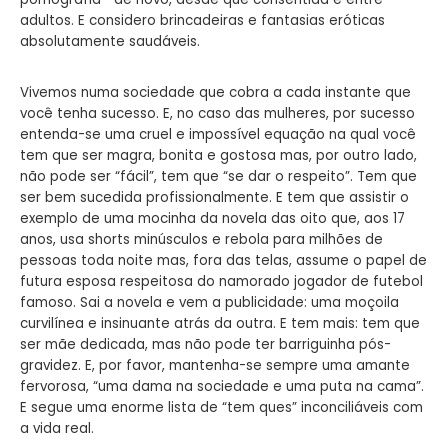
adultos. E considero brincadeiras e fantasias eróticas
absolutamente saudáveis.
Vivemos numa sociedade que cobra a cada instante que
você tenha sucesso. E, no caso das mulheres, por sucesso
entenda-se uma cruel e impossível equação na qual você
tem que ser magra, bonita e gostosa mas, por outro lado,
não pode ser “fácil”, tem que “se dar o respeito”. Tem que
ser bem sucedida profissionalmente. E tem que assistir o
exemplo de uma mocinha da novela das oito que, aos 17
anos, usa shorts minúsculos e rebola para milhões de
pessoas toda noite mas, fora das telas, assume o papel de
futura esposa respeitosa do namorado jogador de futebol
famoso. Sai a novela e vem a publicidade: uma moçoila
curvilínea e insinuante atrás da outra. E tem mais: tem que
ser mãe dedicada, mas não pode ter barriguinha pós-
gravidez. E, por favor, mantenha-se sempre uma amante
fervorosa, “uma dama na sociedade e uma puta na cama”.
E segue uma enorme lista de “tem ques” inconciliáveis com
a vida real.