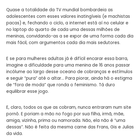
Quase a totalidade da TV mundial bombardeia as
adolescentes com esses valores inatingíveis (e machistas
pacas) e, fechando o ciclo, a internet está aí no celular e
no laptop do quarto de cada uma dessas milhões de
meninas, convidando-as a se expor de uma forma cada dia
mais fácil, com argumentos cada dia mais sedutores.
E se para mulheres adultas já é difícil encarar essa barra,
imagine a dificuldade para uma menina de 16 anos passar
incólume ao largo desse oceano de cobranças e estímulos
e seguir “pura” até o altar… Para piorar, ainda há o estigma
de “fora de moda” que ronda o feminismo. Tá duro
equilibrar esse jogo.
E, claro, todos os que as cobram, nunca entraram num site
pornô. E poriam a mão no fogo por sua filha, irmã, mãe,
amiga, vizinha, prima ou namorada. Não, ela não é “uma
dessas”. Não é feita da mesma carne das Frans, Gis e Julias
da vida.