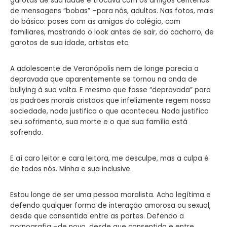
garotas de sua idade e trocava com os amigos centenas
de mensagens “bobas” –para nós, adultos. Nas fotos, mais
do básico: poses com as amigas do colégio, com
familiares, mostrando o look antes de sair, do cachorro, de
garotos de sua idade, artistas etc.
A adolescente de Veranópolis nem de longe parecia a
depravada que aparentemente se tornou na onda de
bullying à sua volta. E mesmo que fosse “depravada” para
os padrões morais cristãos que infelizmente regem nossa
sociedade, nada justifica o que aconteceu. Nada justifica
seu sofrimento, sua morte e o que sua família está
sofrendo.
E aí caro leitor e cara leitora, me desculpe, mas a culpa é
de todos nós. Minha e sua inclusive.
Estou longe de ser uma pessoa moralista. Acho legítima e
defendo qualquer forma de interação amorosa ou sexual,
desde que consentida entre as partes. Defendo a
pornografia –de novo, desde que consentida e entre