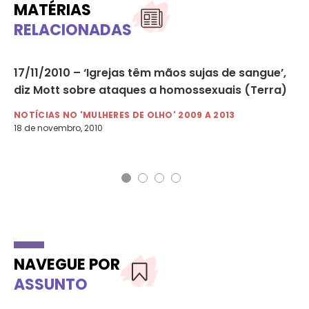
MATÉRIAS
RELACIONADAS
17/11/2010 – ‘Igrejas têm mãos sujas de sangue’,
20
ial
diz Mott sobre ataques a homossexuais (Terra)
re
NOTÍCIAS NO 'MULHERES DE OLHO' 2009 A 2013
NO
18 de novembro, 2010
20 
NAVEGUE POR
ASSUNTO