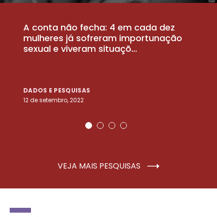
A conta não fecha: 4 em cada dez
P
la
mulheres já sofreram importunação
a
sexual e viveram situaçõ...
m
DADOS E PESQUISAS
D
12 de setembro, 2022
25
VEJA MAIS PESQUISAS